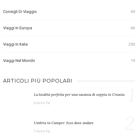
Consigli Di Viaggio
69
Viaggi In Europa
66
Viaggi In Italia
250
Viaggi Nel Mondo
19
ARTICOLI PIÙ POPOLARI
1
La località perfetta per una vacanza di coppia in Croazia
6 Anni Fa
2
Umbria in Camper: Ecco dove andare
7 Anni Fa