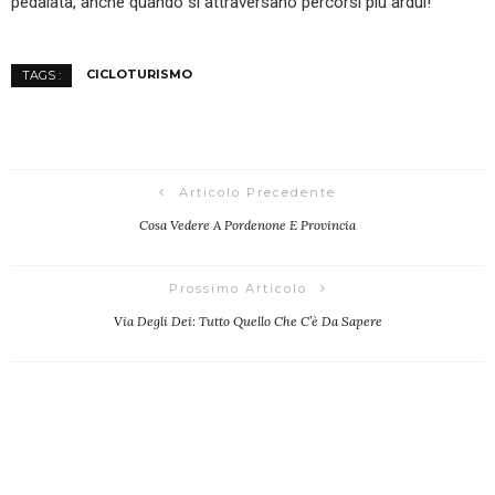
pedalata, anche quando si attraversano percorsi più ardui!
CICLOTURISMO
TAGS :
Articolo Precedente
Cosa Vedere A Pordenone E Provincia
Prossimo Articolo
Via Degli Dei: Tutto Quello Che C’è Da Sapere