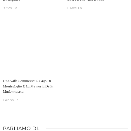
9 Mesi Fa
11 Mesi Fa
Una Valle Sommersa: Il Lago Di
Montedoglio E La Memoria Della
Madonnuccia
1 Anno Fa
PARLIAMO DI…