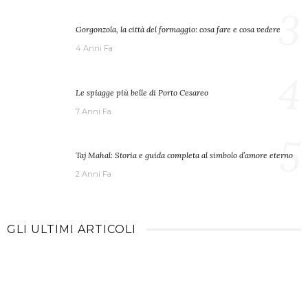
3
Gorgonzola, la città del formaggio: cosa fare e cosa vedere
4 Anni Fa
4
Le spiagge più belle di Porto Cesareo
7 Anni Fa
5
Taj Mahal: Storia e guida completa al simbolo d’amore eterno
2 Anni Fa
GLI ULTIMI ARTICOLI