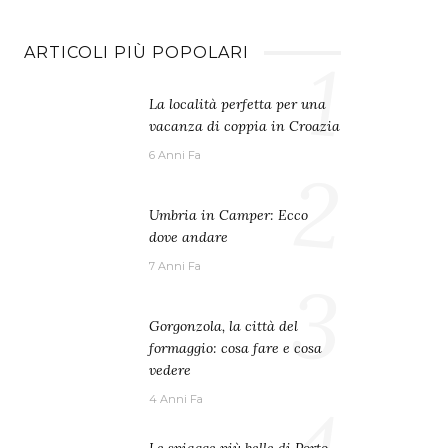
ARTICOLI PIÙ POPOLARI
1
La località perfetta per una
vacanza di coppia in Croazia
6 Anni Fa
2
Umbria in Camper: Ecco
dove andare
7 Anni Fa
3
Gorgonzola, la città del
formaggio: cosa fare e cosa
vedere
4
4 Anni Fa