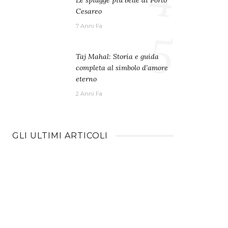
Le spiagge più belle di Porto
Cesareo
7 Anni Fa
5
Taj Mahal: Storia e guida
completa al simbolo d’amore
eterno
2 Anni Fa
GLI ULTIMI ARTICOLI