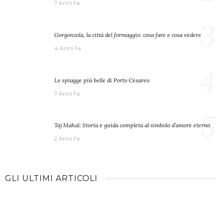
7 Anni Fa
3
Gorgonzola, la città del formaggio: cosa fare e cosa vedere
4 Anni Fa
4
Le spiagge più belle di Porto Cesareo
7 Anni Fa
5
Taj Mahal: Storia e guida completa al simbolo d’amore eterno
2 Anni Fa
GLI ULTIMI ARTICOLI