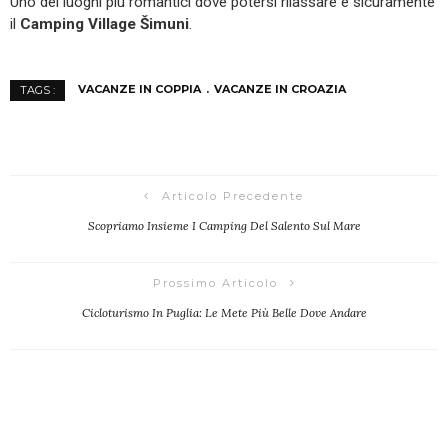
Uno dei luoghi più romantici dove potersi rilassare è sicuramente
il
Camping Village Šimuni
.
VACANZE IN COPPIA
VACANZE IN CROAZIA
TAGS :
Articolo Precedente
Scopriamo Insieme I Camping Del Salento Sul Mare
Prossimo Articolo
Cicloturismo In Puglia: Le Mete Più Belle Dove Andare