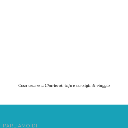
Cosa vedere a Charleroi: info e consigli di viaggio
PARLIAMO DI…