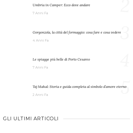
2
Umbria in Camper: Ecco dove andare
7 Anni Fa
3
Gorgonzola, la città del formaggio: cosa fare e cosa vedere
4 Anni Fa
4
Le spiagge più belle di Porto Cesareo
7 Anni Fa
5
Taj Mahal: Storia e guida completa al simbolo d’amore eterno
2 Anni Fa
GLI ULTIMI ARTICOLI