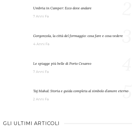
2
Umbria in Camper: Ecco dove andare
7 Anni Fa
3
Gorgonzola, la città del formaggio: cosa fare e cosa vedere
4 Anni Fa
4
Le spiagge più belle di Porto Cesareo
7 Anni Fa
5
Taj Mahal: Storia e guida completa al simbolo d’amore eterno
2 Anni Fa
GLI ULTIMI ARTICOLI