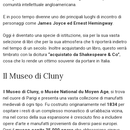
comunità intellettuale angloamericana.
E in poco tempo divenne uno dei principali luoghi di incontro di
personaggi come
James Joyce ed Ernest Hemingway
.
Oggi è diventato una specie di istituzione, sia per la sua vasta
selezione di libri che per la sua atmosfera che ti riporterà indietro
nel tempo di un secolo. Inoltre acquistando un libro, questo verrà
timbrato con la dicitura
“acquistato da Shakespeare & Co”
,
cosa che lo rende un ottimo souvenir da portare in Italia.
Il Museo di Cluny
Il
Museo di Cluny, o Musée National du Moyen Age
, si trova
nel cuore di Parigi e presenta una vasta collezione di manufatti
medievali di ogni tipo. Fu costruito originariamente nel
1834
per
ospitare i resti di un complesso monastico di un’abbazia vicina,
ma nel corso della sua espansione è cresciuto fino a includere
opere d’arte e manufatti provenienti da diversi paesi europei.
Oggi il
museo ospita 35.000 opere
che abbracciano cinque