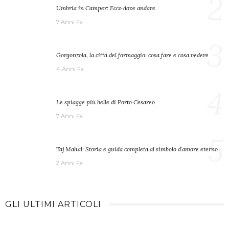
2
Umbria in Camper: Ecco dove andare
7 Anni Fa
3
Gorgonzola, la città del formaggio: cosa fare e cosa vedere
4 Anni Fa
4
Le spiagge più belle di Porto Cesareo
7 Anni Fa
5
Taj Mahal: Storia e guida completa al simbolo d’amore eterno
2 Anni Fa
GLI ULTIMI ARTICOLI