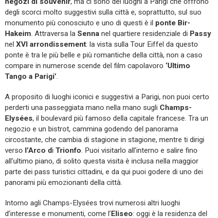
negozi di souvenir
, ma ci sono dei luoghi a Parigi che offrono
degli scorci molto suggestivi sulla città e, soprattutto, sul suo
monumento più conosciuto e uno di questi è il
ponte
Bir-
Hakeim
. Attraversa la
Senna
nel quartiere residenziale di
Passy
nel
XVI arrondissement
: la vista sulla Tour Eiffel da questo
ponte è tra le più belle e più romantiche della città, non a caso
compare in numerose scende del film capolavoro
‘Ultimo
Tango a Parigi’
.
A proposito di luoghi iconici e suggestivi a Parigi, non puoi certo
perderti una passeggiata mano nella mano sugli
Champs-
Elysées
, il boulevard più famoso della capitale francese. Tra un
negozio e un bistrot, cammina godendo del panorama
circostante, che cambia di stagione in stagione, mentre ti dirigi
verso
l’Arco d
i
Trionfo
. Puoi visitarlo all’interno e salire fino
all’ultimo piano, di solito questa visita è inclusa nella maggior
parte dei pass turistici cittadini, e da qui puoi godere di uno dei
panorami più emozionanti della città.
Intorno agli Champs-Elysées trovi numerosi altri luoghi
d’interesse e monumenti, come l’
Eliseo
: oggi è la residenza del