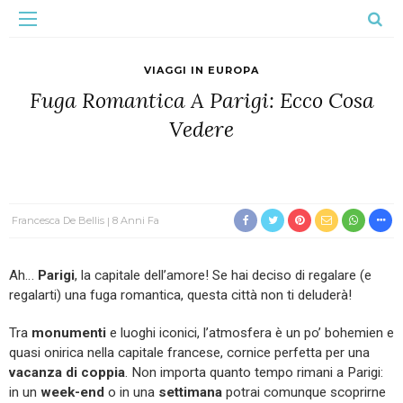
VIAGGI IN EUROPA
Fuga Romantica A Parigi: Ecco Cosa
Vedere
Francesca De Bellis
8 Anni Fa
Ah…
Parigi
, la capitale dell’amore! Se hai deciso di regalare (e
regalarti) una fuga romantica, questa città non ti deluderà!
Tra
monumenti
e luoghi iconici, l’atmosfera è un po’ bohemien e
quasi onirica nella capitale francese, cornice perfetta per una
vacanza di coppia
. Non importa quanto tempo rimani a Parigi:
in un
week-end
o in una
settimana
potrai comunque scoprirne