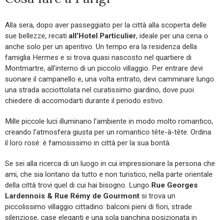
Alla sera, dopo aver passeggiato per la città alla scoperta delle
sue bellezze, recati
all’Hotel Particulier
, ideale per una cena o
anche solo per un aperitivo. Un tempo era la residenza della
famiglia Hermes e si trova quasi nascosto nel quartiere di
Montmartre, all’interno di un piccolo villaggio. Per entrare devi
suonare il campanello e, una volta entrato, devi camminare lungo
una strada acciottolata nel curatissimo giardino, dove puoi
chiedere di accomodarti durante il periodo estivo.
Mille piccole luci illuminano l’ambiente in modo molto romantico,
creando l’atmosfera giusta per un romantico tête-à-tête. Ordina
il loro rosé: è famosissimo in città per la sua bontà.
Se sei alla ricerca di un luogo in cui impressionare la persona che
ami, che sia lontano da tutto e non turistico, nella parte orientale
della città trovi quel di cui hai bisogno. Lungo
Rue Georges
Lardennois & Rue
Rémy de Gourmont
si trova un
piccolissimo villaggio cittadino: balconi pieni di fiori, strade
silenziose, case eleganti e una sola panchina posizionata in