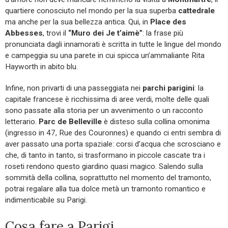
quartiere conosciuto nel mondo per la sua superba
cattedrale
ma anche per la sua bellezza antica. Qui, in
Place des
Abbesses
, trovi il
“Muro dei Je t’aimè”
: la frase più
pronunciata dagli innamorati è scritta in tutte le lingue del mondo
e campeggia su una parete in cui spicca un’ammaliante Rita
Hayworth in abito blu.
Infine, non privarti di una passeggiata nei
parchi parigini
: la
capitale francese è ricchissima di aree verdi, molte delle quali
sono passate alla storia per un avvenimento o un racconto
letterario.
Parc de Belleville
è disteso sulla collina omonima
(ingresso in 47, Rue des Couronnes) e quando ci entri sembra di
aver passato una porta spaziale: corsi d’acqua che scrosciano e
che, di tanto in tanto, si trasformano in piccole cascate tra i
roseti rendono questo giardino quasi magico. Salendo sulla
sommità della collina, soprattutto nel momento del tramonto,
potrai regalare alla tua dolce metà un tramonto romantico e
indimenticabile su Parigi.
Cosa fare a Parigi