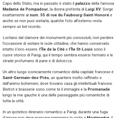
Capo dello Stato, ma in passato è stato il
palazzo
della famosa
Madame de Pompadour
, la donna preferita di
Luigi XV
. Sorge
esattamente al
num. 55 di rue du Faubourg-Saint-Honoré
e
anche se non puoi visitarla, qualche foto all’esterno resta
sempre un bel ricordo.
Lontano dal clamore dei monumenti più conosciuti, non perdere
l’occasione di visitare le isole cittadine, che hanno conservato
intatto il loro essere.
l’Île de la Cité
e
l’Île St-Louis
sono il
cuore storico di Parigi, qui il tempo sembra essersi fermato e le
strade profumano di pane e di dolcezza.
Un altro luogo iconicamente romantico della capitale francese è
Saint-Germain-des-Prés
, un quartiere molto raffinato e
dall’animo bohemien, dove trovano casa gli intellettuali francesi.
Bistrot e brasserie sono come te li immagini e la
Promenade
lungo la rive gauche è una delle passeggiate più romantiche di
tutta la città.
In un ipotetico itinerario romantico a Parigi, durante una fuga
d’amore non deve mancare nemmeno la visita a
Montmartre
, il