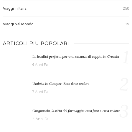
Viaggi In Italia
250
Viaggi Nel Mondo
19
ARTICOLI PIÙ POPOLARI
1
La località perfetta per una vacanza di coppia in Croazia
6 Anni Fa
2
Umbria in Camper: Ecco dove andare
7 Anni Fa
3
Gorgonzola, la città del formaggio: cosa fare e cosa vedere
4 Anni Fa