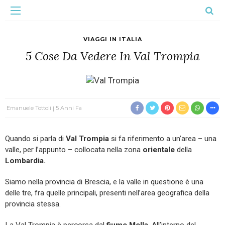
VIAGGI IN ITALIA
5 Cose Da Vedere In Val Trompia
Emanuele Tottoli
5 Anni Fa
Quando si parla di
Val Trompia
si fa riferimento a un’area – una
valle, per l’appunto – collocata nella zona
orientale
della
Lombardia
.
Siamo nella provincia di Brescia, e la valle in questione è una
delle tre, fra quelle principali, presenti nell’area geografica della
provincia stessa.
La Val Trompia è percorsa dal
fiume Mella
. All’interno del