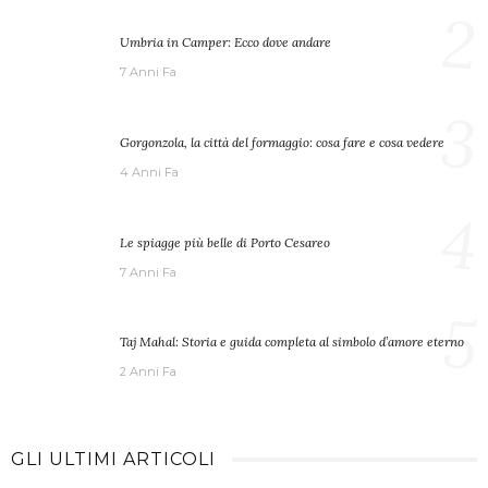
2
Umbria in Camper: Ecco dove andare
7 Anni Fa
3
Gorgonzola, la città del formaggio: cosa fare e cosa vedere
4 Anni Fa
4
Le spiagge più belle di Porto Cesareo
7 Anni Fa
5
Taj Mahal: Storia e guida completa al simbolo d’amore eterno
2 Anni Fa
GLI ULTIMI ARTICOLI