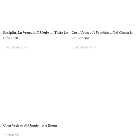
Rasiglia, La Venezia D’Umbria: Tutte Le
Cosa Vedere A Peschiera Del Garda In
Info Utili
Un Giorno
1 Settimana Fa
3 Settimane Fa
Cosa Vedere Al Quadraro A Roma
1 Mese Fa