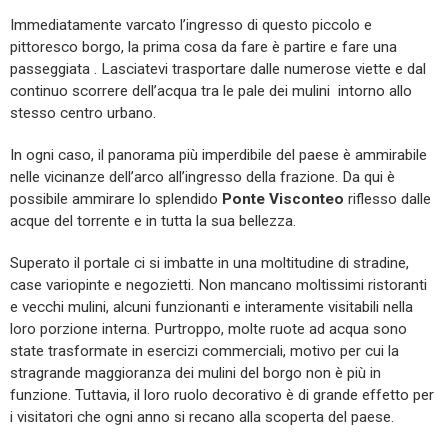
Immediatamente varcato l’ingresso di questo piccolo e
pittoresco borgo, la prima cosa da fare è partire e fare una
passeggiata . Lasciatevi trasportare dalle numerose viette e dal
continuo scorrere dell’acqua tra le pale dei mulini intorno allo
stesso centro urbano.
In ogni caso, il panorama più imperdibile del paese è ammirabile
nelle vicinanze dell’arco all’ingresso della frazione. Da qui è
possibile ammirare lo splendido
Ponte Visconteo
riflesso dalle
acque del torrente e in tutta la sua bellezza.
Superato il portale ci si imbatte in una moltitudine di stradine,
case variopinte e negozietti. Non mancano moltissimi ristoranti
e vecchi mulini, alcuni funzionanti e interamente visitabili nella
loro porzione interna. Purtroppo, molte ruote ad acqua sono
state trasformate in esercizi commerciali, motivo per cui la
stragrande maggioranza dei mulini del borgo non è più in
funzione. Tuttavia, il loro ruolo decorativo è di grande effetto per
i visitatori che ogni anno si recano alla scoperta del paese.