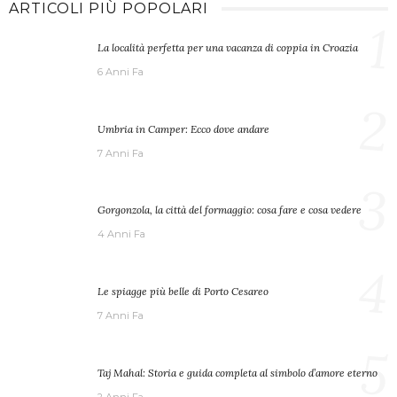
ARTICOLI PIÙ POPOLARI
1
La località perfetta per una vacanza di coppia in Croazia
6 Anni Fa
2
Umbria in Camper: Ecco dove andare
7 Anni Fa
3
Gorgonzola, la città del formaggio: cosa fare e cosa vedere
4 Anni Fa
4
Le spiagge più belle di Porto Cesareo
7 Anni Fa
5
Taj Mahal: Storia e guida completa al simbolo d’amore eterno