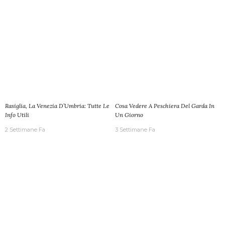
Rasiglia, La Venezia D’Umbria: Tutte Le
Cosa Vedere A Peschiera Del Garda In
Info Utili
Un Giorno
2 Settimane Fa
3 Settimane Fa