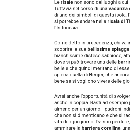
Le
risaie
non sono dei luoghi a cui
Tuttavia nel corso di una
vacanza d
di uno dei simboli di questa isola. 
si potrebbe andare nella
risaia di 
l’Indonesia.
Come detto in precedenza, chi va in
scoprire le sue
bellissime spiagge
bianchissime distese sabbiose, alte
dove si può trovare una delle
barri
belle e che quindi meritano di ess
spicca quella di
Bingin
, che ancora
bene se si vogliono vivere delle gior
Avrai anche l’opportunità di svolge
anche in coppia. Basti ad esempio p
almeno per un giorno, i padroni indi
che non si dimenticano e che si rac
vita di ogni giorno. Da non perdere,
ammirare la
barriera corallina
, un