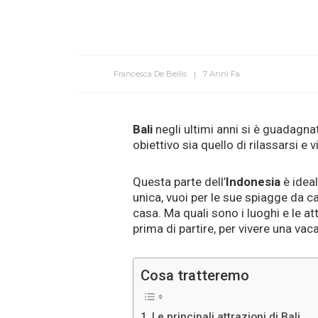
Francesca De Bellis
7 Anni Fa
Bali
negli ultimi anni si è guadagnata
obiettivo sia quello di rilassarsi e 
Questa parte dell’
Indonesia
è idea
unica, vuoi per le sue spiagge da ca
casa. Ma quali sono i luoghi e le at
prima di partire, per vivere una v
Cosa tratteremo
Le principali attrazioni di Bali