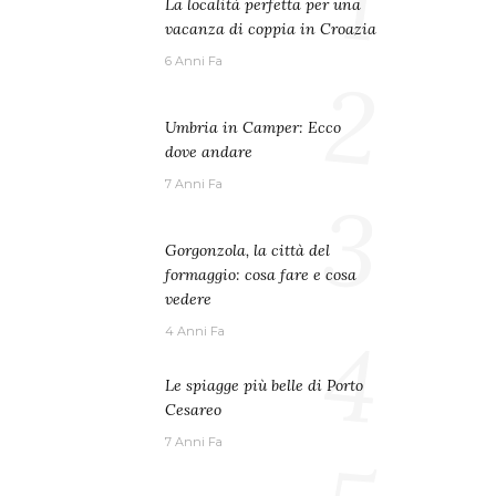
1
La località perfetta per una
vacanza di coppia in Croazia
6 Anni Fa
2
Umbria in Camper: Ecco
dove andare
7 Anni Fa
3
Gorgonzola, la città del
formaggio: cosa fare e cosa
vedere
4
4 Anni Fa
Le spiagge più belle di Porto
Cesareo
7 Anni Fa