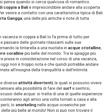
 si pensa quando si cerca qualcosa di romantico.
i coppia a Bali
è imprescindibile andare alla scoperta
Per venire a contatto con una caratteristica tipica di Bali
Tirta Gangga
, una delle più antiche e note di tutta
 vacanza in coppia a Bali lo fa prima di tutto per
e passare delle giornate rilassanti sulle sue
rnando la tintarella a una nuotata in
acque cristalline
,
ere coralline
più belle del mondo. Tra le spiagge più
ere prese in considerazione nel corso di una vacanza,
 oggi non è troppo nota e che quindi potrebbe andare
nate all’insegna della tranquillità e dell’intimità.
re diverse
attività divertenti
, le quali si possono vivere
ensare alla possibilità di fare del
surf
e sentirsi,
scussi delle acque: si tratta di una di quelle esperienze
conteranno agli amici una volta tornati a casa e alla
 però, lo
snorkeling
nelle acque oceaniche per
a delle più belle al mondo! Non si può non trovare il