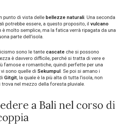
n punto di vista delle
bellezze naturali
. Una seconda
li potrebbe essere, a questo proposito, il
vulcano
on è molto semplice, ma la fatica verrà ripagata da una
na parte dell’isola.
nticismo sono le tante
cascate
che si possono
zza è davvero difficile, perché si tratta di vere e
 più famose e romantiche, quindi perfette per una
 vi sono quelle di
Sekumpul
. Se poi si amano i
di
Gitgit
, la quale è la più alta di tutta l’isola, non
i trova nel mezzo della foresta pluviale.
vedere a Bali nel corso di
coppia