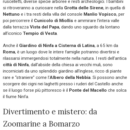
ruscelletti, diverse specie arboree e resti archeologici. I bambini
si ritroveranno a curiosare nella
Grotta delle Sirene
, in quella di
Nettuno
e i tra resti della villa del console
Manlio Vopisco
, per
poi percorrere il
Cunicolo di Miollis
e ammirare l’intera valle
dalla terrazza
Vista del Papa
, dando uno sguardo da lontano
all’iconico
Tempio di Vesta
.
Anche il
Giardino di Ninfa a Cisterna di Latina
, a 65 km da
Roma
, è un luogo dove le intere famiglie potranno divertirsi e
rilassarsi immergendosi totalmente nella natura. I resti dell’antica
città di Ninfa
, dall’abside della chiesa ai vecchi muli, sono
incorniciati da uno splendido giardino all’inglese, ricco di piante
rare e “straniere” come l’
Albero della Nebbia
. Si possono anche
scorgere dei cigni nei laghetti presso i ruderi del Castello anche
se il luogo forse più pittoresco è il
Ponte del Macello
che solca
il fiume Ninfa.
Divertimento e mistero: da
Zoomarine a Bomarzo