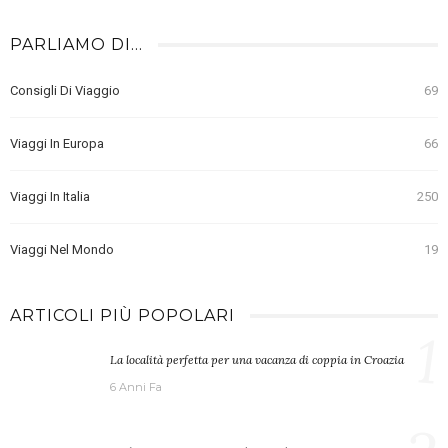
PARLIAMO DI…
Consigli Di Viaggio
69
Viaggi In Europa
66
Viaggi In Italia
250
Viaggi Nel Mondo
19
ARTICOLI PIÙ POPOLARI
1
La località perfetta per una vacanza di coppia in Croazia
6 Anni Fa