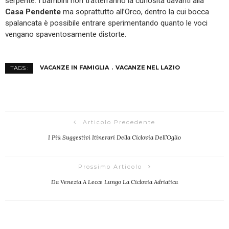
serpente. I bambini non tratterranno la curiosità davanti alla
Casa Pendente
ma soprattutto all’Orco, dentro la cui bocca
spalancata è possibile entrare sperimentando quanto le voci
vengano spaventosamente distorte.
VACANZE IN FAMIGLIA
VACANZE NEL LAZIO
TAGS :
Articolo Precedente
I Più Suggestivi Itinerari Della Ciclovia Dell’Oglio
Prossimo Articolo
Da Venezia A Lecce Lungo La Ciclovia Adriatica