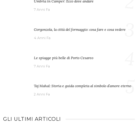
2
Umbria in Camper: Ecco dove andare
7 Anni Fa
3
Gorgonzola, la città del formaggio: cosa fare e cosa vedere
4 Anni Fa
4
Le spiagge più belle di Porto Cesareo
7 Anni Fa
5
Taj Mahal: Storia e guida completa al simbolo d’amore eterno
2 Anni Fa
GLI ULTIMI ARTICOLI