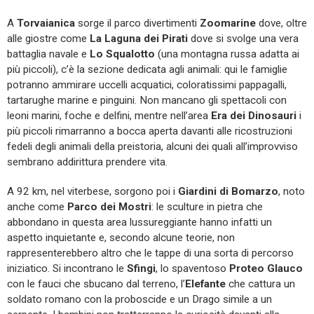
A
Torvaianica
sorge il parco divertimenti
Zoomarine
dove, oltre
alle giostre come
La Laguna dei Pirati
dove si svolge una vera
battaglia navale e
Lo Squalotto
(una montagna russa adatta ai
più piccoli), c’è la sezione dedicata agli animali: qui le famiglie
potranno ammirare uccelli acquatici, coloratissimi pappagalli,
tartarughe marine e pinguini. Non mancano gli spettacoli con
leoni marini, foche e delfini, mentre nell’area
Era dei Dinosauri
i
più piccoli rimarranno a bocca aperta davanti alle ricostruzioni
fedeli degli animali della preistoria, alcuni dei quali all’improvviso
sembrano addirittura prendere vita.
A 92 km, nel viterbese, sorgono poi i
Giardini di Bomarzo
, noto
anche come
Parco dei Mostri
: le sculture in pietra che
abbondano in questa area lussureggiante hanno infatti un
aspetto inquietante e, secondo alcune teorie, non
rappresenterebbero altro che le tappe di una sorta di percorso
iniziatico. Si incontrano le
Sfingi
, lo spaventoso
Proteo Glauco
con le fauci che sbucano dal terreno, l’
Elefante
che cattura un
soldato romano con la proboscide e un Drago simile a un