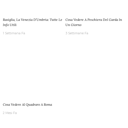
Rasiglia, La Venezia D’Umbria: Tutte Le
Cosa Vedere A Peschiera Del Garda In
Info Utili
Un Giorno
1 Settimana Fa
3 Settimane Fa
Cosa Vedere Al Quadraro A Roma
2 Mesi Fa