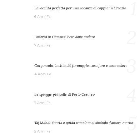
1
La località perfetta per una vacanza di coppia in Croazia
6 Anni Fa
2
Umbria in Camper: Ecco dove andare
7 Anni Fa
3
Gorgonzola, la città del formaggio: cosa fare e cosa vedere
4 Anni Fa
4
Le spiagge più belle di Porto Cesareo
7 Anni Fa
5
Taj Mahal: Storia e guida completa al simbolo d’amore eterno
2 Anni Fa