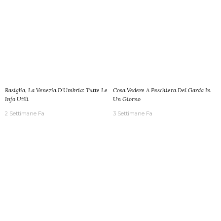
Rasiglia, La Venezia D’Umbria: Tutte Le
Cosa Vedere A Peschiera Del Garda In
Info Utili
Un Giorno
2 Settimane Fa
3 Settimane Fa