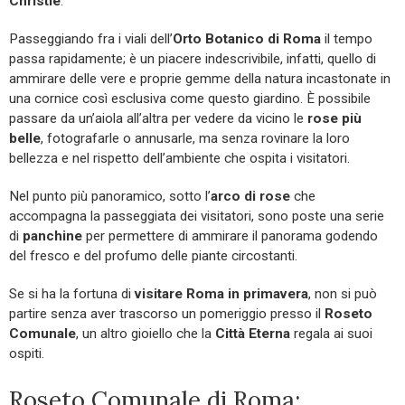
Christie
.
Passeggiando fra i viali dell’
Orto Botanico di Roma
il tempo
passa rapidamente; è un piacere indescrivibile, infatti, quello di
ammirare delle vere e proprie gemme della natura incastonate in
una cornice così esclusiva come questo giardino. È possibile
passare da un’aiola all’altra per vedere da vicino le
rose più
belle
, fotografarle o annusarle, ma senza rovinare la loro
bellezza e nel rispetto dell’ambiente che ospita i visitatori.
Nel punto più panoramico, sotto l’
arco di rose
che
accompagna la passeggiata dei visitatori, sono poste una serie
di
panchine
per permettere di ammirare il panorama godendo
del fresco e del profumo delle piante circostanti.
Se si ha la fortuna di
visitare Roma in primavera
, non si può
partire senza aver trascorso un pomeriggio presso il
Roseto
Comunale
, un altro gioiello che la
Città Eterna
regala ai suoi
ospiti.
Roseto Comunale di Roma: