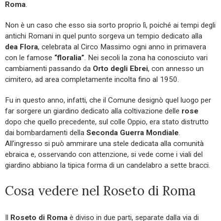
Roma
.
Non è un caso che esso sia sorto proprio lì, poiché ai tempi degli
antichi Romani in quel punto sorgeva un tempio dedicato alla
dea Flora
, celebrata al Circo Massimo ogni anno in primavera
con le famose
“floralia”
. Nei secoli la zona ha conosciuto vari
cambiamenti passando da
Orto degli Ebrei
, con annesso un
cimitero, ad area completamente incolta fino al 1950.
Fu in questo anno, infatti, che il Comune designò quel luogo per
far sorgere un giardino dedicato alla coltivazione delle
rose
dopo che quello precedente, sul colle Oppio, era stato distrutto
dai bombardamenti della
Seconda Guerra Mondiale
.
All’ingresso si può ammirare una stele dedicata alla comunità
ebraica e, osservando con attenzione, si vede come i viali del
giardino abbiano la tipica forma di un candelabro a sette bracci.
Cosa vedere nel Roseto di Roma
Il
Roseto di Roma
è diviso in due parti, separate dalla via di