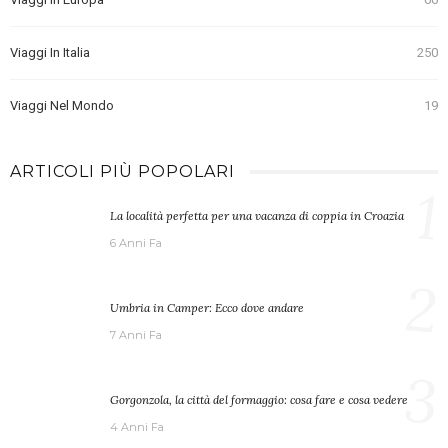
Viaggi In Italia
250
Viaggi Nel Mondo
19
ARTICOLI PIÙ POPOLARI
1
La località perfetta per una vacanza di coppia in Croazia
6 Anni Fa
2
Umbria in Camper: Ecco dove andare
7 Anni Fa
3
Gorgonzola, la città del formaggio: cosa fare e cosa vedere
4 Anni Fa