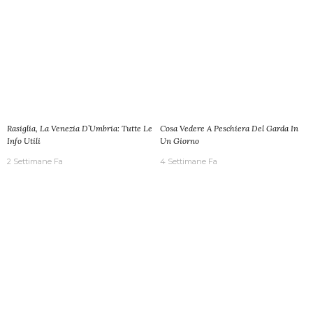
Rasiglia, La Venezia D’Umbria: Tutte Le
Cosa Vedere A Peschiera Del Garda In
Info Utili
Un Giorno
2 Settimane Fa
4 Settimane Fa