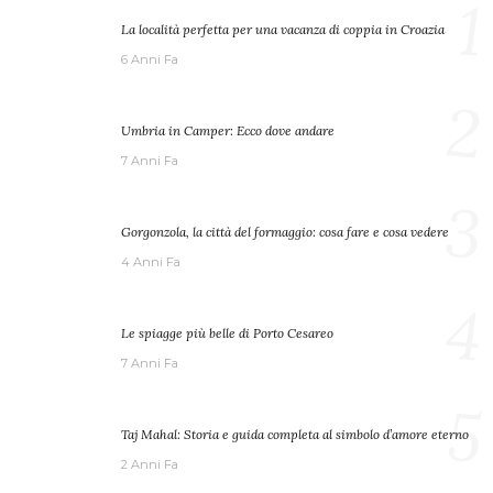
1
La località perfetta per una vacanza di coppia in Croazia
6 Anni Fa
2
Umbria in Camper: Ecco dove andare
7 Anni Fa
3
Gorgonzola, la città del formaggio: cosa fare e cosa vedere
4 Anni Fa
4
Le spiagge più belle di Porto Cesareo
7 Anni Fa
5
Taj Mahal: Storia e guida completa al simbolo d’amore eterno
2 Anni Fa