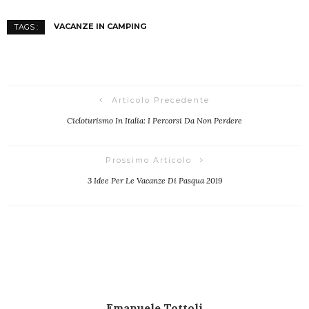
VACANZE IN CAMPING
TAGS :
Articolo Precedente
Cicloturismo In Italia: I Percorsi Da Non Perdere
Prossimo Articolo
3 Idee Per Le Vacanze Di Pasqua 2019
Emanuele Tottoli