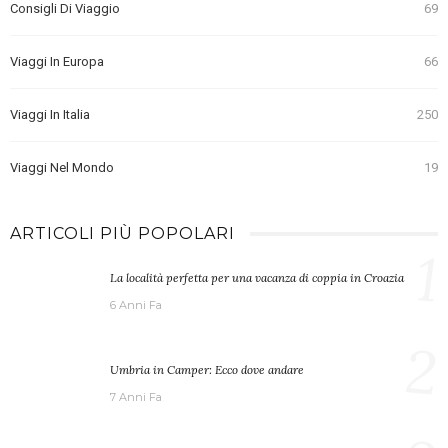
Consigli Di Viaggio
69
Viaggi In Europa
66
Viaggi In Italia
250
Viaggi Nel Mondo
19
ARTICOLI PIÙ POPOLARI
1
La località perfetta per una vacanza di coppia in Croazia
6 Anni Fa
2
Umbria in Camper: Ecco dove andare
7 Anni Fa