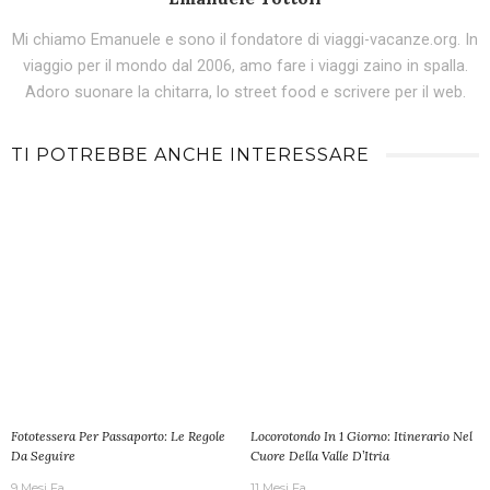
Mi chiamo Emanuele e sono il fondatore di viaggi-vacanze.org. In
viaggio per il mondo dal 2006, amo fare i viaggi zaino in spalla.
Adoro suonare la chitarra, lo street food e scrivere per il web.
TI POTREBBE ANCHE INTERESSARE
Fototessera Per Passaporto: Le Regole
Locorotondo In 1 Giorno: Itinerario Nel
Da Seguire
Cuore Della Valle D’Itria
9 Mesi Fa
11 Mesi Fa