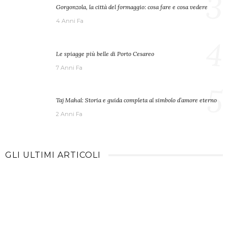
3
Gorgonzola, la città del formaggio: cosa fare e cosa vedere
4 Anni Fa
4
Le spiagge più belle di Porto Cesareo
7 Anni Fa
5
Taj Mahal: Storia e guida completa al simbolo d’amore eterno
2 Anni Fa
GLI ULTIMI ARTICOLI