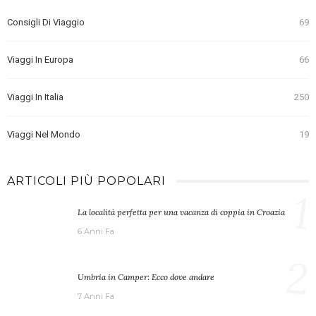
Consigli Di Viaggio
69
Viaggi In Europa
66
Viaggi In Italia
250
Viaggi Nel Mondo
19
ARTICOLI PIÙ POPOLARI
1
La località perfetta per una vacanza di coppia in Croazia
6 Anni Fa
2
Umbria in Camper: Ecco dove andare
7 Anni Fa