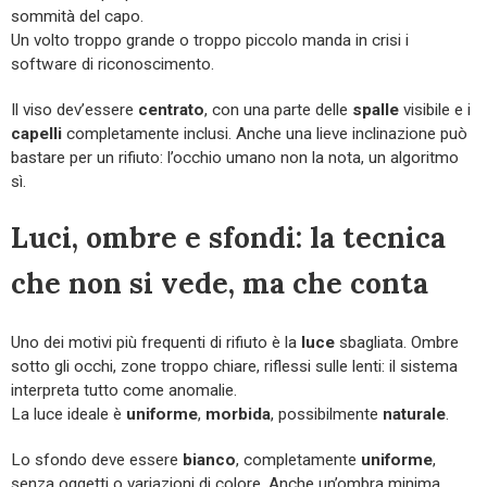
sommità del capo.
Un volto troppo grande o troppo piccolo manda in crisi i
software di riconoscimento.
Il viso dev’essere
centrato
, con una parte delle
spalle
visibile e i
capelli
completamente inclusi. Anche una lieve inclinazione può
bastare per un rifiuto: l’occhio umano non la nota, un algoritmo
sì.
Luci, ombre e sfondi: la tecnica
che non si vede, ma che conta
Uno dei motivi più frequenti di rifiuto è la
luce
sbagliata. Ombre
sotto gli occhi, zone troppo chiare, riflessi sulle lenti: il sistema
interpreta tutto come anomalie.
La luce ideale è
uniforme
,
morbida
, possibilmente
naturale
.
Lo sfondo deve essere
bianco
, completamente
uniforme
,
senza oggetti o variazioni di colore. Anche un’ombra minima