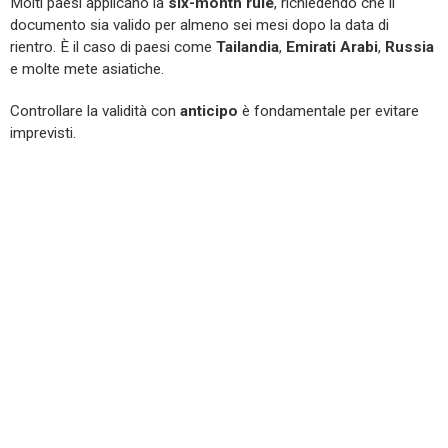
Molti paesi applicano la
six-month rule
, richiedendo che il
documento sia valido per almeno sei mesi dopo la data di
rientro. È il caso di paesi come
Tailandia
,
Emirati Arabi
,
Russia
e molte mete asiatiche.
Controllare la validità con
anticipo
è fondamentale per evitare
imprevisti.