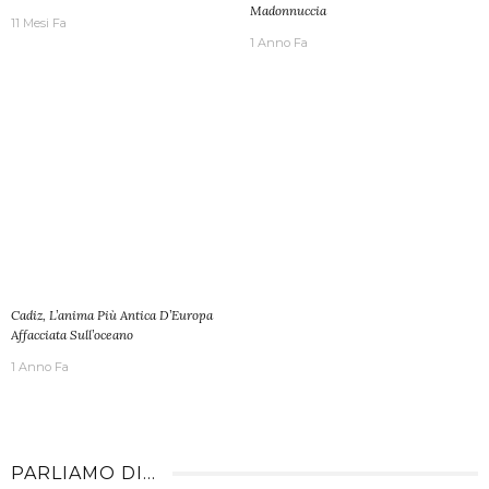
Madonnuccia
11 Mesi Fa
1 Anno Fa
Cadiz, L’anima Più Antica D’Europa
Affacciata Sull’oceano
1 Anno Fa
PARLIAMO DI…