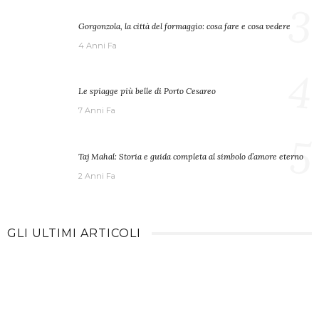
3
Gorgonzola, la città del formaggio: cosa fare e cosa vedere
4 Anni Fa
4
Le spiagge più belle di Porto Cesareo
7 Anni Fa
5
Taj Mahal: Storia e guida completa al simbolo d’amore eterno
2 Anni Fa
GLI ULTIMI ARTICOLI