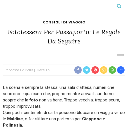
CONSIGLI DI VIAGGIO
Fototessera Per Passaporto: Le Regole
Da Seguire
Francesca De Bellis
9 Mesi Fa
La scena è sempre la stessa: una sala d’attesa, numeri che
scorrono e qualcuno che, proprio mentre arriva il suo turno,
scopre che la
foto
non va bene. Troppo vecchia, troppo scura,
troppo improvvisata.
Quei pochi centimetri di carta possono bloccare un viaggio verso
le
Maldive
, o far slittare una partenza per
Giappone
e
Polinesia
.