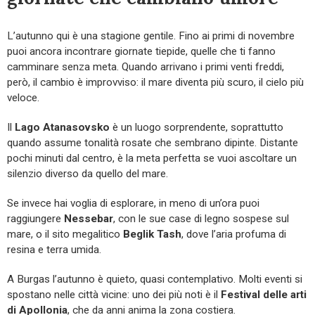
L’autunno qui è una stagione gentile. Fino ai primi di novembre
puoi ancora incontrare giornate tiepide, quelle che ti fanno
camminare senza meta. Quando arrivano i primi venti freddi,
però, il cambio è improvviso: il mare diventa più scuro, il cielo più
veloce.
Il
Lago Atanasovsko
è un luogo sorprendente, soprattutto
quando assume tonalità rosate che sembrano dipinte. Distante
pochi minuti dal centro, è la meta perfetta se vuoi ascoltare un
silenzio diverso da quello del mare.
Se invece hai voglia di esplorare, in meno di un’ora puoi
raggiungere
Nessebar
, con le sue case di legno sospese sul
mare, o il sito megalitico
Beglik Tash
, dove l’aria profuma di
resina e terra umida.
A Burgas l’autunno è quieto, quasi contemplativo. Molti eventi si
spostano nelle città vicine: uno dei più noti è il
Festival delle arti
di Apollonia
, che da anni anima la zona costiera.