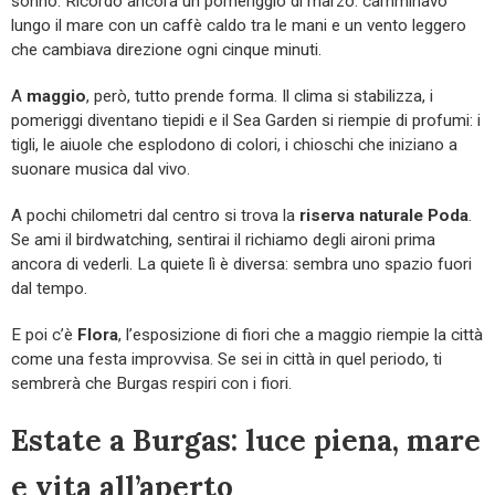
sonno. Ricordo ancora un pomeriggio di marzo: camminavo
lungo il mare con un caffè caldo tra le mani e un vento leggero
che cambiava direzione ogni cinque minuti.
A
maggio
, però, tutto prende forma. Il clima si stabilizza, i
pomeriggi diventano tiepidi e il Sea Garden si riempie di profumi: i
tigli, le aiuole che esplodono di colori, i chioschi che iniziano a
suonare musica dal vivo.
A pochi chilometri dal centro si trova la
riserva naturale Poda
.
Se ami il birdwatching, sentirai il richiamo degli aironi prima
ancora di vederli. La quiete lì è diversa: sembra uno spazio fuori
dal tempo.
E poi c’è
Flora
, l’esposizione di fiori che a maggio riempie la città
come una festa improvvisa. Se sei in città in quel periodo, ti
sembrerà che Burgas respiri con i fiori.
Estate a Burgas: luce piena, mare
e vita all’aperto