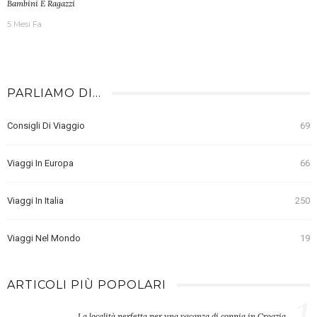
Bambini E Ragazzi
5 Mesi Fa
PARLIAMO DI…
Consigli Di Viaggio
69
Viaggi In Europa
66
Viaggi In Italia
250
Viaggi Nel Mondo
19
ARTICOLI PIÙ POPOLARI
1
La località perfetta per una vacanza di coppia in Croazia