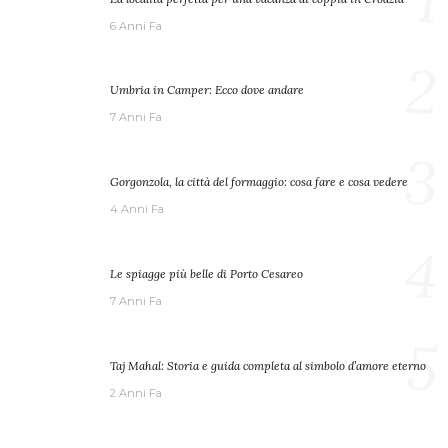
6 Anni Fa
2
Umbria in Camper: Ecco dove andare
7 Anni Fa
3
Gorgonzola, la città del formaggio: cosa fare e cosa vedere
4 Anni Fa
4
Le spiagge più belle di Porto Cesareo
7 Anni Fa
5
Taj Mahal: Storia e guida completa al simbolo d’amore eterno
2 Anni Fa