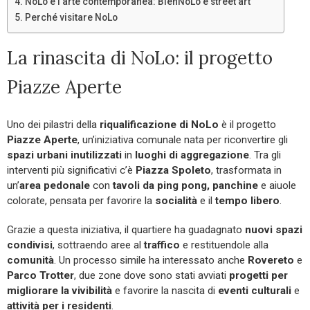
NoLo e l’arte contemporanea: BienNoLo e street art
Perché visitare NoLo
La rinascita di NoLo: il progetto
Piazze Aperte
Uno dei pilastri della
riqualificazione di NoLo
è il progetto
Piazze Aperte
, un’iniziativa comunale nata per riconvertire gli
spazi urbani inutilizzati
in
luoghi di aggregazione
. Tra gli
interventi più significativi c’è
Piazza Spoleto
, trasformata in
un’
area pedonale
con
tavoli da ping pong, panchine
e aiuole
colorate, pensata per favorire la
socialità
e il
tempo libero
.
Grazie a questa iniziativa, il quartiere ha guadagnato
nuovi spazi
condivisi
, sottraendo aree al
traffico
e restituendole alla
comunità
. Un processo simile ha interessato anche
Rovereto
e
Parco Trotter
, due zone dove sono stati avviati
progetti per
migliorare la vivibilità
e favorire la nascita di
eventi culturali
e
attività per i residenti
.