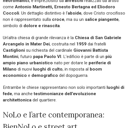
neoromanici
, è impreziosito da
affreschi
realizzati da artisti
come
Antonio Martinetti, Ernesto Bertagna ed Eliodoro
Coccoli
. Un dettaglio distintivo è l’
abside
, dove Cristo crocifisso
non è rappresentato sulla
croce
, ma su un
salice piangente
,
simbolo di
dolore e rinascita
.
Un’altra chiesa di grande rilevanza è la
Chiesa di San Gabriele
Arcangelo in Mater Dei
, costruita nel
1959
dai fratelli
Castiglioni
su richiesta del cardinale
Giovanni Battista
Montini
, futuro
papa Paolo VI
. L’edificio è parte di un
più
ampio piano urbanistico
nato per dotare le
periferie di
Milano
di nuovi
luoghi di culto
, in risposta al
boom
economico
e
demografico
del dopoguerra.
Entrambe le chiese rappresentano non solo importanti
luoghi di
fede
, ma anche
testimonianze dell’evoluzione
architettonica
del quartiere.
NoLo e l’arte contemporanea:
BienNoLo e street art