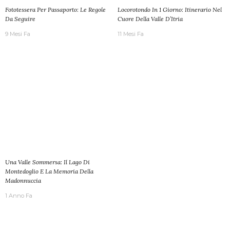
Fototessera Per Passaporto: Le Regole
Locorotondo In 1 Giorno: Itinerario Nel
Da Seguire
Cuore Della Valle D’Itria
9 Mesi Fa
11 Mesi Fa
Una Valle Sommersa: Il Lago Di
Montedoglio E La Memoria Della
Madonnuccia
1 Anno Fa