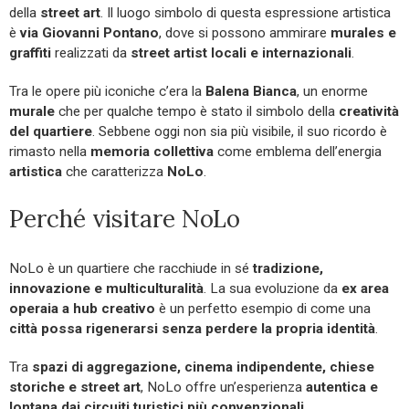
della
street art
. Il luogo simbolo di questa espressione artistica
è
via Giovanni Pontano
, dove si possono ammirare
murales e
graffiti
realizzati da
street artist locali e internazionali
.
Tra le opere più iconiche c’era la
Balena Bianca
, un enorme
murale
che per qualche tempo è stato il simbolo della
creatività
del quartiere
. Sebbene oggi non sia più visibile, il suo ricordo è
rimasto nella
memoria collettiva
come emblema dell’energia
artistica
che caratterizza
NoLo
.
Perché visitare NoLo
NoLo è un quartiere che racchiude in sé
tradizione,
innovazione e multiculturalità
. La sua evoluzione da
ex area
operaia a hub creativo
è un perfetto esempio di come una
città possa rigenerarsi senza perdere la propria identità
.
Tra
spazi di aggregazione, cinema indipendente, chiese
storiche e street art
, NoLo offre un’esperienza
autentica e
lontana dai circuiti turistici più convenzionali
.