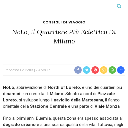
CONSIGLI DI VIAGGIO
NoLo, Il Quartiere Più Eclettico Di
Milano
Francesca De Bellis
2 Anni Fa
NoLo
, abbreviazione di
North of Loreto
, è uno dei quartieri più
dinamici
e in crescita di
Milano
. Situato a nord di
Piazzale
Loreto
, si sviluppa lungo il
naviglio della Martesana
, il fianco
orientale della
Stazione Centrale
e una parte di
Viale Monza
.
Fino ai primi anni Duemila, questa zona era spesso associata al
degrado urbano
e a una scarsa qualità della vita. Tuttavia, negli