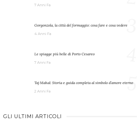
7 Anni Fa
3
Gorgonzola, la città del formaggio: cosa fare e cosa vedere
4 Anni Fa
4
Le spiagge più belle di Porto Cesareo
7 Anni Fa
5
Taj Mahal: Storia e guida completa al simbolo d’amore eterno
2 Anni Fa
GLI ULTIMI ARTICOLI