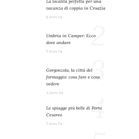
1
La località perfetta per una
vacanza di coppia in Croazia
6 Anni Fa
2
Umbria in Camper: Ecco
dove andare
7 Anni Fa
3
Gorgonzola, la città del
formaggio: cosa fare e cosa
vedere
4
4 Anni Fa
Le spiagge più belle di Porto
Cesareo
7 Anni Fa