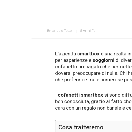
Emanuele Tottoli
6 Anni Fa
L’azienda
smartbox
è una realtà i
per esperienze e
soggiorni
di diver
cofanetto prepagato che permette d
doversi preoccupare di nulla. Chi ha
che preferisce tra le numerose possi
I
cofanetti smartbox
si sono diffu
ben conosciuta, grazie al fatto che
cara con un regalo non banale e ce
Cosa tratteremo