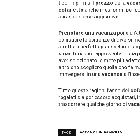
tipo. In primis il
prezzo
della
vaca
cofanetto
anche mesi primi per poi
saranno spese aggiuntive.
Prenotare una vacanza
poi è un’a
coniugare le esigenze di diversi m
struttura perfetta può rivelarsi lu
smartbox
può rappresentare una pr
aver selezionato le mete più adatt
altro che scegliere quella che fa m
immergersi in una
vacanza
all’ins
Tutte queste ragioni fanno dei
cof
regalati sia per essere acquistati,
trascorrere qualche giorno di
vaca
VACANZE IN FAMIGLIA
TAGS :