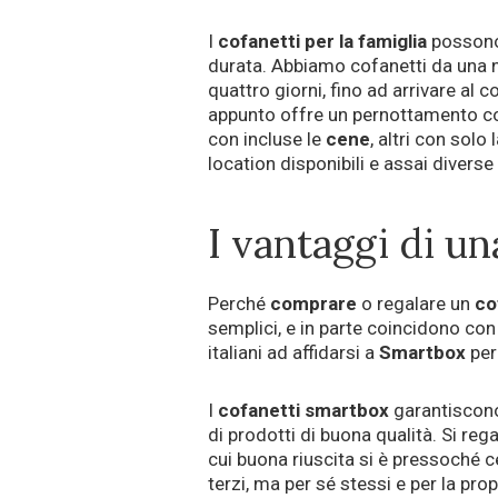
I
cofanetti per la famiglia
possono 
durata. Abbiamo cofanetti da una no
quattro giorni, fino ad arrivare al 
appunto offre un pernottamento con
con incluse le
cene
, altri con solo 
location disponibili e assai diverse 
I vantaggi di u
Perché
comprare
o regalare un
co
semplici, e in parte coincidono co
italiani ad affidarsi a
Smartbox
per
I
cofanetti smartbox
garantiscono 
di prodotti di buona qualità. Si re
cui buona riuscita si è pressoché c
terzi, ma per sé stessi e per la pro