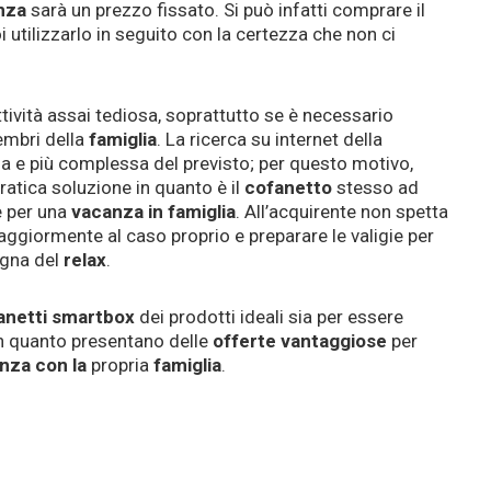
nza
sarà un prezzo fissato. Si può infatti comprare il
 utilizzarlo in seguito con la certezza che non ci
ttività assai tediosa, soprattutto se è necessario
embri della
famiglia
. La ricerca su internet della
nga e più complessa del previsto; per questo motivo,
atica soluzione in quanto è il
cofanetto
stesso ad
e per una
vacanza in famiglia
. All’acquirente non spetta
aggiormente al caso proprio e preparare le valigie per
egna del
relax
.
anetti smartbox
dei prodotti ideali sia per essere
 in quanto presentano delle
offerte
vantaggiose
per
nza con la
propria
famiglia
.