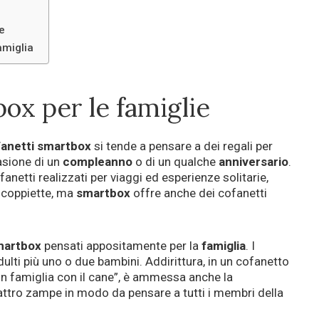
e
amiglia
ox per le famiglie
anetti smartbox
si tende a pensare a dei regali per
asione di un
compleanno
o di un qualche
anniversario
.
netti realizzati per viaggi ed esperienze solitarie,
 coppiette, ma
smartbox
offre anche dei cofanetti
martbox
pensati appositamente per la
famiglia
. I
ulti più uno o due bambini. Addirittura, in un cofanetto
in famiglia con il cane”, è ammessa anche la
ttro zampe in modo da pensare a tutti i membri della