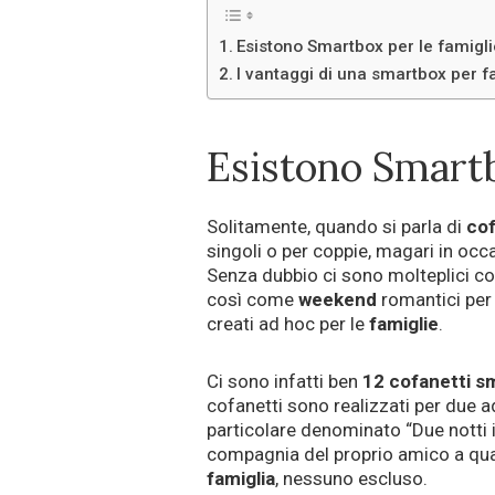
Esistono Smartbox per le famigli
I vantaggi di una smartbox per f
Esistono Smartb
Solitamente, quando si parla di
cof
singoli o per coppie, magari in occ
Senza dubbio ci sono molteplici cofa
così come
weekend
romantici per
creati ad hoc per le
famiglie
.
Ci sono infatti ben
12 cofanetti s
cofanetti sono realizzati per due ad
particolare denominato “Due notti 
compagnia del proprio amico a qua
famiglia
, nessuno escluso.