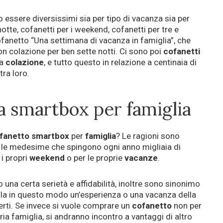
essere diversissimi sia per tipo di vacanza sia per
tte, cofanetti per i weekend, cofanetti per tre e
cofanetto “Una settimana di vacanza in famiglia”, che
 colazione per ben sette notti. Ci sono poi
cofanetti
la
colazione
, e tutto questo in relazione a centinaia di
tra loro.
na smartbox per famiglia
fanetto smartbox
per
famiglia
? Le ragioni sono
n le medesime che spingono ogni anno migliaia di
 i propri
weekend
o per le proprie
vacanze
.
una certa serietà e affidabilità, inoltre sono sinonimo
gala in questo modo un’esperienza o una vacanza della
erti. Se invece si vuole comprare un
cofanetto
non per
pria famiglia, si andranno incontro a vantaggi di altro