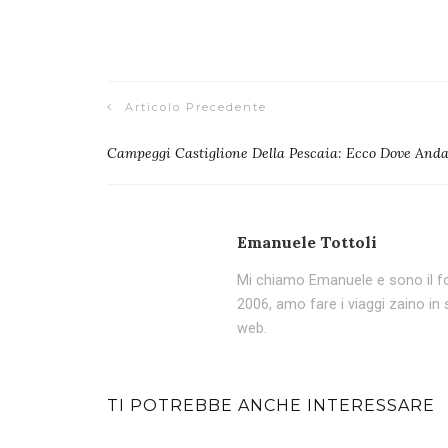
Articolo Precedente
Campeggi Castiglione Della Pescaia: Ecco Dove And
Emanuele Tottoli
Mi chiamo Emanuele e sono il fon
2006, amo fare i viaggi zaino in 
web.
TI POTREBBE ANCHE INTERESSARE