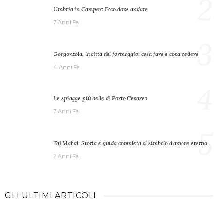
2
Umbria in Camper: Ecco dove andare
7 Anni Fa
3
Gorgonzola, la città del formaggio: cosa fare e cosa vedere
4 Anni Fa
4
Le spiagge più belle di Porto Cesareo
7 Anni Fa
5
Taj Mahal: Storia e guida completa al simbolo d’amore eterno
2 Anni Fa
GLI ULTIMI ARTICOLI