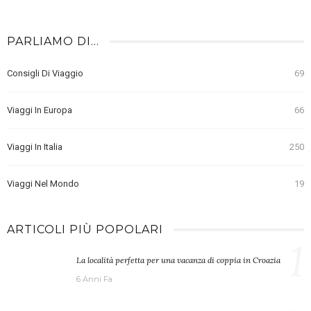
PARLIAMO DI…
Consigli Di Viaggio
69
Viaggi In Europa
66
Viaggi In Italia
250
Viaggi Nel Mondo
19
ARTICOLI PIÙ POPOLARI
1
La località perfetta per una vacanza di coppia in Croazia
6 Anni Fa