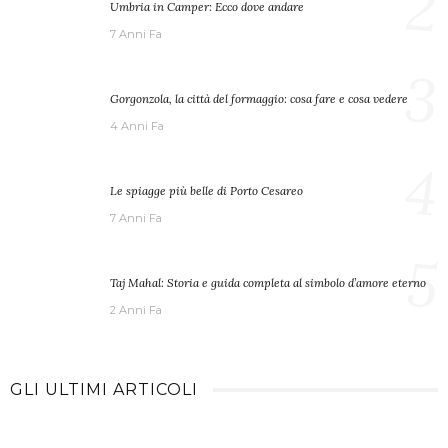
2
Umbria in Camper: Ecco dove andare
7 Anni Fa
3
Gorgonzola, la città del formaggio: cosa fare e cosa vedere
4 Anni Fa
4
Le spiagge più belle di Porto Cesareo
7 Anni Fa
5
Taj Mahal: Storia e guida completa al simbolo d’amore eterno
2 Anni Fa
GLI ULTIMI ARTICOLI