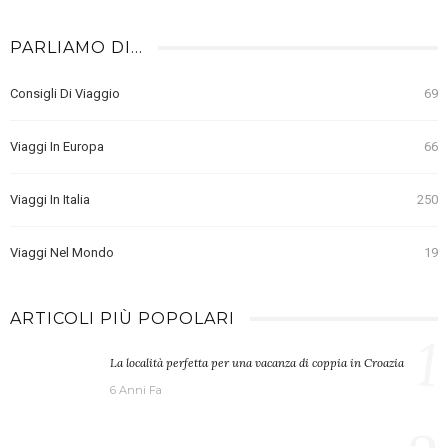
PARLIAMO DI…
Consigli Di Viaggio
69
Viaggi In Europa
66
Viaggi In Italia
250
Viaggi Nel Mondo
19
ARTICOLI PIÙ POPOLARI
1
La località perfetta per una vacanza di coppia in Croazia
6 Anni Fa