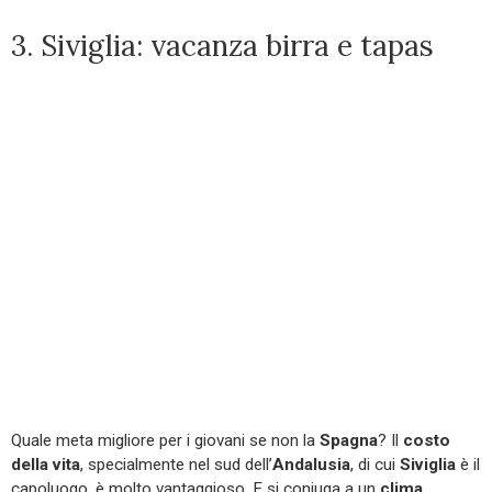
3. Siviglia: vacanza birra e tapas
Quale meta migliore per i giovani se non la
Spagna
? Il
costo
della vita
, specialmente nel sud dell’
Andalusia
, di cui
Siviglia
è il
capoluogo, è molto vantaggioso. E si coniuga a un
clima