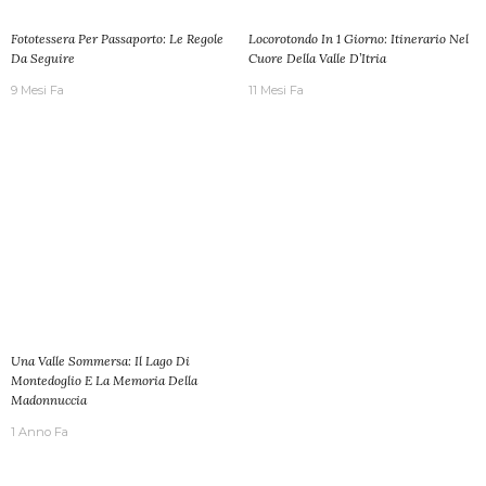
Fototessera Per Passaporto: Le Regole
Locorotondo In 1 Giorno: Itinerario Nel
Da Seguire
Cuore Della Valle D’Itria
9 Mesi Fa
11 Mesi Fa
Una Valle Sommersa: Il Lago Di
Montedoglio E La Memoria Della
Madonnuccia
1 Anno Fa