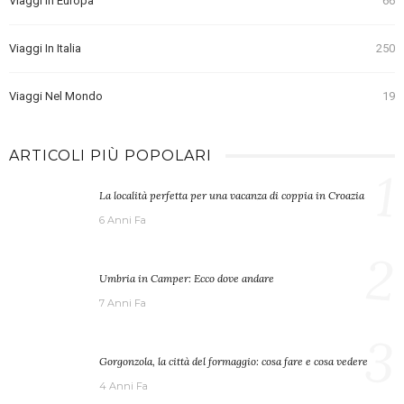
Viaggi In Europa
66
Viaggi In Italia
250
Viaggi Nel Mondo
19
ARTICOLI PIÙ POPOLARI
1
La località perfetta per una vacanza di coppia in Croazia
6 Anni Fa
2
Umbria in Camper: Ecco dove andare
7 Anni Fa
3
Gorgonzola, la città del formaggio: cosa fare e cosa vedere
4 Anni Fa