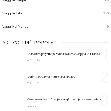
Viaggi In Europa
66
Viaggi In Italia
250
Viaggi Nel Mondo
19
ARTICOLI PIÙ POPOLARI
1
La località perfetta per una vacanza di coppia in Croazia
6 Anni Fa
2
Umbria in Camper: Ecco dove andare
7 Anni Fa
3
Gorgonzola, la città del formaggio: cosa fare e cosa vedere
4 Anni Fa