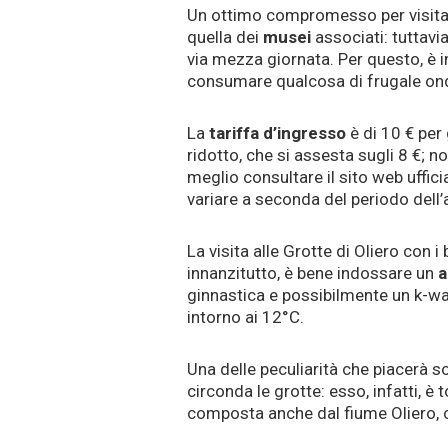
Un ottimo compromesso per visitare
quella dei
musei
associati: tuttavia
via mezza giornata. Per questo, è i
consumare qualcosa di frugale ond
La
tariffa d’ingresso
è di 10 € per 
ridotto, che si assesta sugli 8 €; 
meglio consultare il sito web ufficia
variare a seconda del periodo dell’
La visita alle Grotte di Oliero con 
innanzitutto, è bene indossare un
a
ginnastica e possibilmente un k-wa
intorno ai 12°C.
Una delle peculiarità che piacerà s
circonda le grotte: esso, infatti, 
composta anche dal fiume Oliero, c