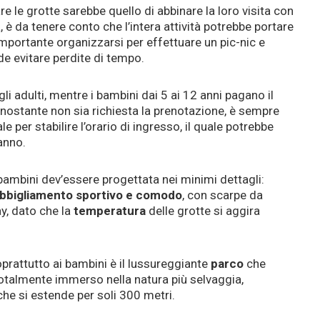
 le grotte sarebbe quello di abbinare la loro visita con
, è da tenere conto che l’intera attività potrebbe portare
mportante organizzarsi per effettuare un pic-nic e
e evitare perdite di tempo.
gli adulti, mentre i bambini dai 5 ai 12 anni pagano il
nonostante non sia richiesta la prenotazione, è sempre
le per stabilire l’orario di ingresso, il quale potrebbe
anno.
i bambini dev’essere progettata nei minimi dettagli:
bbigliamento sportivo e comodo
, con scarpe da
y, dato che la
temperatura
delle grotte si aggira
oprattutto ai bambini è il lussureggiante
parco
che
è totalmente immerso nella natura più selvaggia,
he si estende per soli 300 metri.