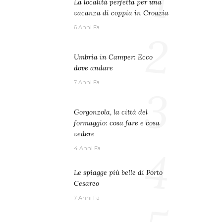
1
La località perfetta per una
vacanza di coppia in Croazia
6 Anni Fa
2
Umbria in Camper: Ecco
dove andare
7 Anni Fa
3
Gorgonzola, la città del
formaggio: cosa fare e cosa
vedere
4
4 Anni Fa
Le spiagge più belle di Porto
Cesareo
7 Anni Fa