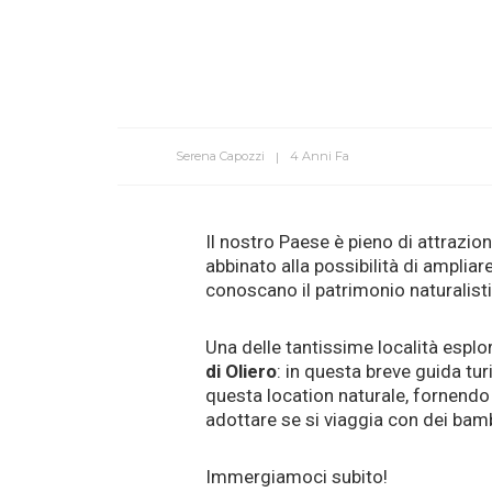
Serena Capozzi
4 Anni Fa
Il nostro Paese è pieno di attrazioni
abbinato alla possibilità di ampliar
conoscano il patrimonio naturalisti
Una delle tantissime località esplora
di Oliero
: in questa breve guida tur
questa location naturale, fornendo
adottare se si viaggia con dei bamb
Immergiamoci subito!