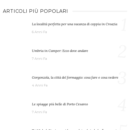
ARTICOLI PIÙ POPOLARI
1
La località perfetta per una vacanza di coppia in Croazia
6 Anni Fa
2
Umbria in Camper: Ecco dove andare
7 Anni Fa
3
Gorgonzola, la città del formaggio: cosa fare e cosa vedere
4 Anni Fa
4
Le spiagge più belle di Porto Cesareo
7 Anni Fa