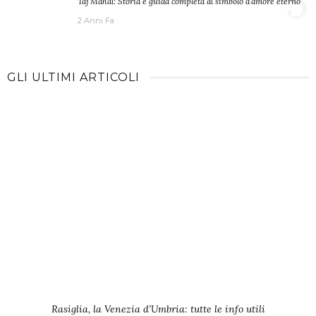
5
Taj Mahal: Storia e guida completa al simbolo d’amore eterno
2 Anni Fa
GLI ULTIMI ARTICOLI
Rasiglia, la Venezia d’Umbria: tutte le info utili