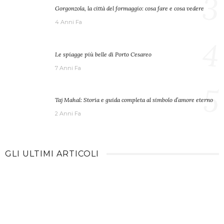
3
Gorgonzola, la città del formaggio: cosa fare e cosa vedere
4 Anni Fa
4
Le spiagge più belle di Porto Cesareo
7 Anni Fa
5
Taj Mahal: Storia e guida completa al simbolo d’amore eterno
2 Anni Fa
GLI ULTIMI ARTICOLI