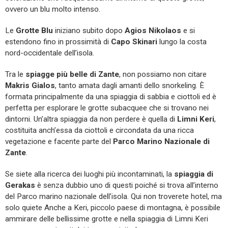
ovvero un blu molto intenso.
Le
Grotte Blu
iniziano subito dopo
Agios Nikolaos
e si
estendono fino in prossimità di
Capo Skinari
lungo la costa
nord-occidentale dell’isola.
Tra le
spiagge più belle di Zante
, non possiamo non citare
Makris Gialos
, tanto amata dagli amanti dello snorkeling. È
formata principalmente da una spiaggia di sabbia e ciottoli ed è
perfetta per esplorare le grotte subacquee che si trovano nei
dintorni. Un’altra spiaggia da non perdere è quella di
Limni Keri
,
costituita anch’essa da ciottoli e circondata da una ricca
vegetazione e facente parte del
Parco Marino Nazionale di
Zante
.
Se siete alla ricerca dei luoghi più incontaminati, la
spiaggia di
Gerakas
è senza dubbio uno di questi poiché si trova all’interno
del Parco marino nazionale dell’isola. Qui non troverete hotel, ma
solo quiete Anche a Keri, piccolo paese di montagna, è possibile
ammirare delle bellissime grotte e nella spiaggia di Limni Keri