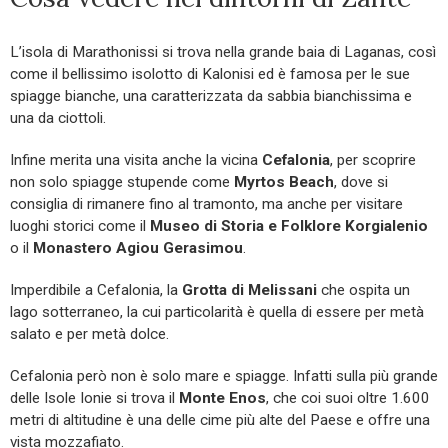
L’isola di Marathonissi si trova nella grande baia di Laganas, così
come il bellissimo isolotto di Kalonisi ed è famosa per le sue
spiagge bianche, una caratterizzata da sabbia bianchissima e
una da ciottoli.
Infine merita una visita anche la vicina
Cefalonia
, per scoprire
non solo spiagge stupende come
Myrtos Beach
, dove si
consiglia di rimanere fino al tramonto, ma anche per visitare
luoghi storici come il
Museo di Storia e Folklore Korgialenio
o il
Monastero Agiou Gerasimou
.
Imperdibile a Cefalonia, la
Grotta di Melissani
che ospita un
lago sotterraneo, la cui particolarità è quella di essere per metà
salato e per metà dolce.
Cefalonia però non è solo mare e spiagge. Infatti sulla più grande
delle Isole Ionie si trova il
Monte Enos
, che coi suoi oltre 1.600
metri di altitudine è una delle cime più alte del Paese e offre una
vista mozzafiato.