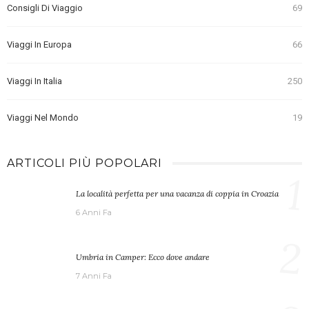
Consigli Di Viaggio
69
Viaggi In Europa
66
Viaggi In Italia
250
Viaggi Nel Mondo
19
ARTICOLI PIÙ POPOLARI
1
La località perfetta per una vacanza di coppia in Croazia
6 Anni Fa
2
Umbria in Camper: Ecco dove andare
7 Anni Fa