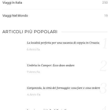
Viaggi In Italia
250
Viaggi Nel Mondo
19
ARTICOLI PIÙ POPOLARI
1
La località perfetta per una vacanza di coppia in Croazia
6 Anni Fa
2
Umbria in Camper: Ecco dove andare
7 Anni Fa
3
Gorgonzola, la città del formaggio: cosa fare e cosa vedere
4 Anni Fa