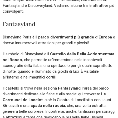
Fantasyland e Discoveryland. Vediamo alcune tra le attrattive più
coinvolgenti.
Fantasyland
Disneyland Paris è il
parco divertimenti più grande d’Europa
e
riserva innumerevoli attrazioni per grandi e piccini!
Il simbolo di Disneyland è il
Castello della Bella Addormentata
nel Bosco
, che permette un’immersione nelle incantevoli
scenografie della fiaba, uno spettacolo per gli occhi soprattutto
di notte, quando è illuminato da giochi di luci. È visitabile
all’interno e nei magnifici cortili.
Il castello si trova nella seziona
Fantasyland
, l’area del parco
divertimenti dedicata alle fiabe e alla magia: qui troverete
Le
Carrousel de Lacelot
, cioè la Giostra di Lancillotto con i suoi
86 cavalli e una
spada nella roccia
, che, una volta estratta,
genererà belle sorprese. Incontrerai, anche, tantissimi personaggi
e attrazioni a tema che rievocano le più belle fiabe Disney!