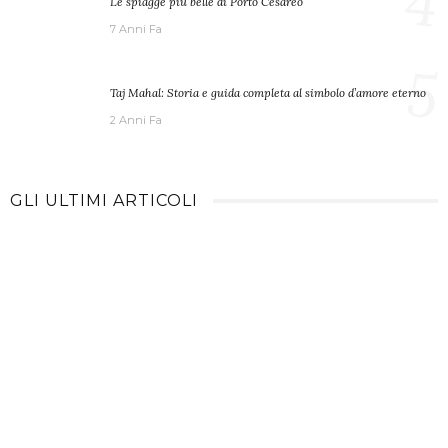
4
Le spiagge più belle di Porto Cesareo
7 Anni Fa
5
Taj Mahal: Storia e guida completa al simbolo d’amore eterno
2 Anni Fa
GLI ULTIMI ARTICOLI