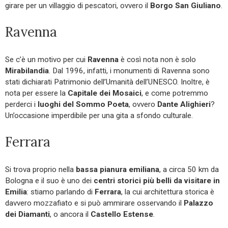
girare per un villaggio di pescatori, ovvero il
Borgo San Giuliano
.
Ravenna
Se c’è un motivo per cui
Ravenna
è così nota non è solo
Mirabilandia
. Dal 1996, infatti, i monumenti di Ravenna sono
stati dichiarati Patrimonio dell’Umanità dell’UNESCO. Inoltre, è
nota per essere la
Capitale dei Mosaici
, e come potremmo
perderci i
luoghi del Sommo Poeta
, ovvero
Dante Alighieri
?
Un’occasione imperdibile per una gita a sfondo culturale.
Ferrara
Si trova proprio nella
bassa pianura emiliana
, a circa 50 km da
Bologna e il suo è uno dei
centri storici più belli da visitare in
Emilia
: stiamo parlando di
Ferrara
, la cui architettura storica è
davvero mozzafiato e si può ammirare osservando il
Palazzo
dei Diamanti
, o ancora il
Castello Estense
.