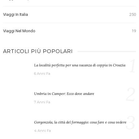
Viaggi In Italia
250
Viaggi Nel Mondo
19
ARTICOLI PIÙ POPOLARI
1
La località perfetta per una vacanza di coppia in Croazia
6 Anni Fa
2
Umbria in Camper: Ecco dove andare
7 Anni Fa
3
Gorgonzola, la città del formaggio: cosa fare e cosa vedere
4 Anni Fa