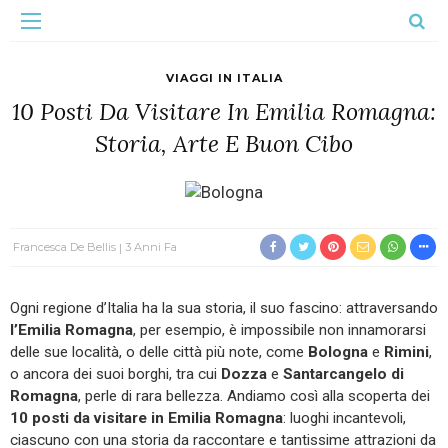
VIAGGI IN ITALIA
10 Posti Da Visitare In Emilia Romagna:
Storia, Arte E Buon Cibo
Francesca De Bellis
3 Anni Fa
Ogni regione d’Italia ha la sua storia, il suo fascino: attraversando
l’Emilia Romagna
, per esempio, è impossibile non innamorarsi
delle sue località, o delle città più note, come
Bologna
e
Rimini
,
o ancora dei suoi borghi, tra cui
Dozza
e
Santarcangelo di
Romagna
, perle di rara bellezza. Andiamo così alla scoperta dei
10 posti da visitare in Emilia Romagna
: luoghi incantevoli,
ciascuno con una storia da raccontare e tantissime attrazioni da