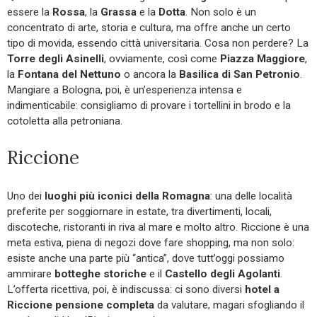
essere la
Rossa
, la
Grassa
e la
Dotta
. Non solo è un
concentrato di arte, storia e cultura, ma offre anche un certo
tipo di movida, essendo città universitaria. Cosa non perdere? La
Torre degli Asinelli
, ovviamente, così come
Piazza Maggiore
,
la
Fontana del Nettuno
o ancora la
Basilica di San Petronio
.
Mangiare a Bologna, poi, è un’esperienza intensa e
indimenticabile: consigliamo di provare i tortellini in brodo e la
cotoletta alla petroniana.
Riccione
Uno dei
luoghi più iconici della Romagna
: una delle località
preferite per soggiornare in estate, tra divertimenti, locali,
discoteche, ristoranti in riva al mare e molto altro. Riccione è una
meta estiva, piena di negozi dove fare shopping, ma non solo:
esiste anche una parte più “antica”, dove tutt’oggi possiamo
ammirare
botteghe storiche
e il
Castello degli Agolanti
.
L’offerta ricettiva, poi, è indiscussa: ci sono diversi
hotel a
Riccione pensione completa
da valutare, magari sfogliando il