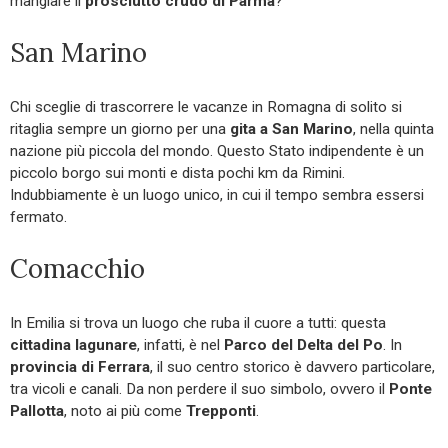
mangiare il
prosciutto crudo di Parma
?
San Marino
Chi sceglie di trascorrere le vacanze in Romagna di solito si
ritaglia sempre un giorno per una
gita a San Marino
, nella quinta
nazione più piccola del mondo. Questo Stato indipendente è un
piccolo borgo sui monti e dista pochi km da Rimini.
Indubbiamente è un luogo unico, in cui il tempo sembra essersi
fermato.
Comacchio
In Emilia si trova un luogo che ruba il cuore a tutti: questa
cittadina lagunare
, infatti, è nel
Parco del Delta del Po
. In
provincia di Ferrara
, il suo centro storico è davvero particolare,
tra vicoli e canali. Da non perdere il suo simbolo, ovvero il
Ponte
Pallotta
, noto ai più come
Trepponti
.