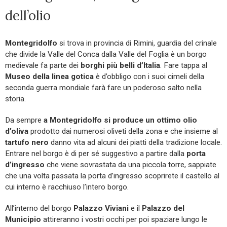
dell’olio
Montegridolfo
si trova in provincia di Rimini, guardia del crinale
che divide la Valle del Conca dalla Valle del Foglia è un borgo
medievale fa parte dei
borghi più belli d’Italia
. Fare tappa al
Museo della linea gotica
è d’obbligo con i suoi cimeli della
seconda guerra mondiale farà fare un poderoso salto nella
storia.
Da sempre
a Montegridolfo si produce un ottimo olio
d’oliva
prodotto dai numerosi oliveti della zona e che insieme al
tartufo nero
danno vita ad alcuni dei piatti della tradizione locale.
Entrare nel borgo è di per sé suggestivo a partire dalla
porta
d’ingresso
che viene sovrastata da una piccola torre, sappiate
che una volta passata la porta d’ingresso scoprirete il castello al
cui interno è racchiuso l’intero borgo.
All’interno del borgo
Palazzo Viviani
e il
Palazzo del
Municipio
attireranno i vostri occhi per poi spaziare lungo le