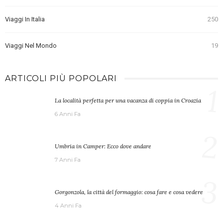
Viaggi In Italia
250
Viaggi Nel Mondo
19
ARTICOLI PIÙ POPOLARI
1
La località perfetta per una vacanza di coppia in Croazia
6 Anni Fa
2
Umbria in Camper: Ecco dove andare
7 Anni Fa
3
Gorgonzola, la città del formaggio: cosa fare e cosa vedere
4 Anni Fa