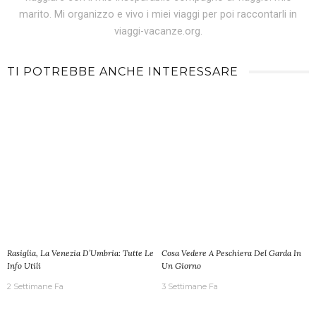
marito. Mi organizzo e vivo i miei viaggi per poi raccontarli in
viaggi-vacanze.org.
TI POTREBBE ANCHE INTERESSARE
Rasiglia, La Venezia D’Umbria: Tutte Le
Cosa Vedere A Peschiera Del Garda In
Info Utili
Un Giorno
2 Settimane Fa
3 Settimane Fa