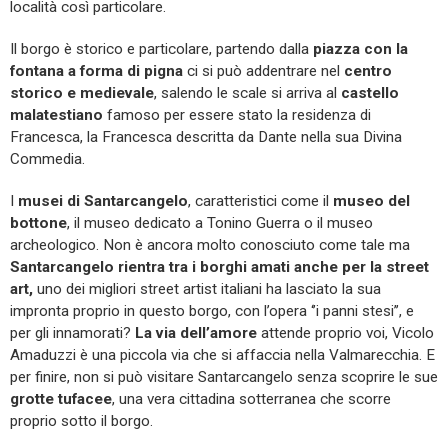
località così particolare.
Il borgo è storico e particolare, partendo dalla
piazza con la
fontana a forma di pigna
ci si può addentrare nel
centro
storico e medievale
, salendo le scale si arriva al
castello
malatestiano
famoso per essere stato la residenza di
Francesca, la Francesca descritta da Dante nella sua Divina
Commedia.
I
musei di Santarcangelo
, caratteristici come il
museo del
bottone
, il museo dedicato a Tonino Guerra o il museo
archeologico. Non è ancora molto conosciuto come tale ma
Santarcangelo rientra tra i borghi amati anche per la street
art,
uno dei migliori street artist italiani ha lasciato la sua
impronta proprio in questo borgo, con l’opera ‘’i panni stesi’’, e
per gli innamorati?
La via dell’amore
attende proprio voi, Vicolo
Amaduzzi è una piccola via che si affaccia nella Valmarecchia. E
per finire, non si può visitare Santarcangelo senza scoprire le sue
grotte tufacee
, una vera cittadina sotterranea che scorre
proprio sotto il borgo.