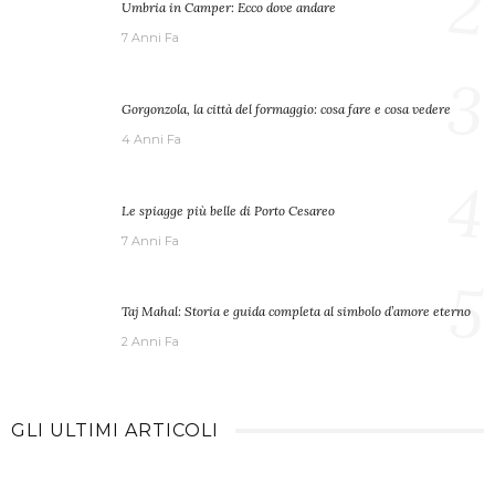
2
Umbria in Camper: Ecco dove andare
7 Anni Fa
3
Gorgonzola, la città del formaggio: cosa fare e cosa vedere
4 Anni Fa
4
Le spiagge più belle di Porto Cesareo
7 Anni Fa
5
Taj Mahal: Storia e guida completa al simbolo d’amore eterno
2 Anni Fa
GLI ULTIMI ARTICOLI