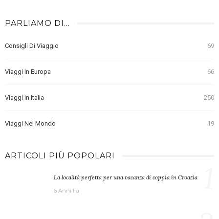
PARLIAMO DI…
Consigli Di Viaggio
69
Viaggi In Europa
66
Viaggi In Italia
250
Viaggi Nel Mondo
19
ARTICOLI PIÙ POPOLARI
1
La località perfetta per una vacanza di coppia in Croazia
6 Anni Fa