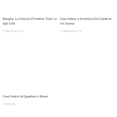
Rasiglia, La Venezia D’Umbria: Tutte Le
Cosa Vedere A Peschiera Del Garda In
Info Utili
Un Giorno
2 Settimane Fa
4 Settimane Fa
Cosa Vedere Al Quadraro A Roma
2 Mesi Fa