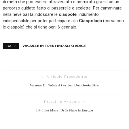
di metri che può essere attraversato e ammirato grazie ad un
percorso guidato fatto di passerelle e scalette. Per camminare
nella neve basta indossare le
ciaspole
, indumento
indispensabile per poter partecipare alla
Ciaspolada
(corsa con
le ciaspole) che si tiene ogni 6 gennaio.
VACANZE IN TRENTINO ALTO ADIGE
TAGS :
Articolo Precedente
Vacanze Di Natale A Cortina: Una Guida Utile
Prossimo Articolo
I Più Bei Musei Delle Fiabe In Europa