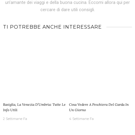
un’amante dei viaggi e della buona cucina. Eccomi allora qui per
cercare di dare utili consigli.
TI POTREBBE ANCHE INTERESSARE
Rasiglia, La Venezia D’Umbria: Tutte Le
Cosa Vedere A Peschiera Del Garda In
Info Utili
Un Giorno
2 Settimane Fa
4 Settimane Fa