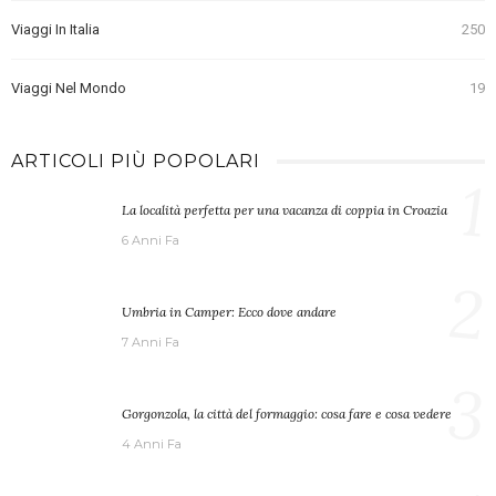
Viaggi In Italia
250
Viaggi Nel Mondo
19
ARTICOLI PIÙ POPOLARI
1
La località perfetta per una vacanza di coppia in Croazia
6 Anni Fa
2
Umbria in Camper: Ecco dove andare
7 Anni Fa
3
Gorgonzola, la città del formaggio: cosa fare e cosa vedere
4 Anni Fa