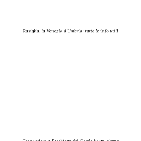
Rasiglia, la Venezia d’Umbria: tutte le info utili
Cosa vedere a Peschiera del Garda in un giorno