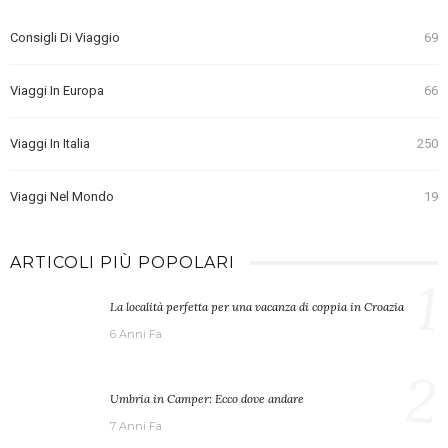
Consigli Di Viaggio
69
Viaggi In Europa
66
Viaggi In Italia
250
Viaggi Nel Mondo
19
ARTICOLI PIÙ POPOLARI
1
La località perfetta per una vacanza di coppia in Croazia
6 Anni Fa
2
Umbria in Camper: Ecco dove andare
7 Anni Fa