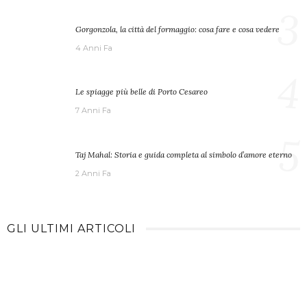
3
Gorgonzola, la città del formaggio: cosa fare e cosa vedere
4 Anni Fa
4
Le spiagge più belle di Porto Cesareo
7 Anni Fa
5
Taj Mahal: Storia e guida completa al simbolo d’amore eterno
2 Anni Fa
GLI ULTIMI ARTICOLI