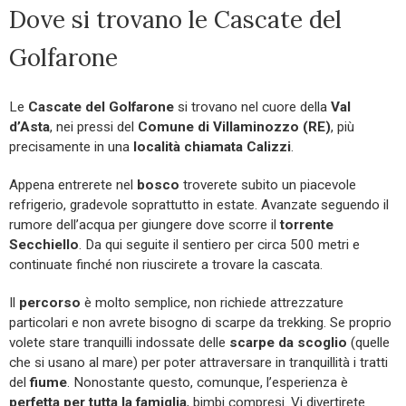
Dove si trovano le Cascate del
Golfarone
Le
Cascate del Golfarone
si trovano nel cuore della
Val
d’Asta
, nei pressi del
Comune di Villaminozzo (RE)
, più
precisamente in una
località chiamata Calizzi
.
Appena entrerete nel
bosco
troverete subito un piacevole
refrigerio, gradevole soprattutto in estate. Avanzate seguendo il
rumore dell’acqua per giungere dove scorre il
torrente
Secchiello
. Da qui seguite il sentiero per circa 500 metri e
continuate finché non riuscirete a trovare la cascata.
Il
percorso
è molto semplice, non richiede attrezzature
particolari e non avrete bisogno di scarpe da trekking. Se proprio
volete stare tranquilli indossate delle
scarpe da scoglio
(quelle
che si usano al mare) per poter attraversare in tranquillità i tratti
del
fiume
. Nonostante questo, comunque, l’esperienza è
perfetta per tutta la famiglia
, bimbi compresi. Vi divertirete