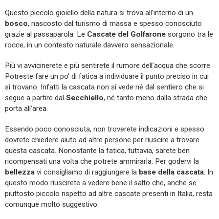
Questo piccolo gioiello della natura si trova all’interno di un
bosco
, nascosto dal turismo di massa e spesso conosciuto
grazie al passaparola. Le
Cascate del Golfarone
sorgono tra le
rocce, in un contesto naturale davvero sensazionale.
Più vi avvicinerete e più sentirete il rumore dell’acqua che scorre.
Potreste fare un po’ di fatica a individuare il punto preciso in cui
si trovano. Infatti la cascata non si vede né dal sentiero che si
segue a partire dal
Secchiello
, né tanto meno dalla strada che
porta all’area.
Essendo poco conosciuta, non troverete indicazioni e spesso
dovrete chiedere aiuto ad altre persone per riuscire a trovare
questa cascata. Nonostante la fatica, tuttavia, sarete ben
ricompensati una volta che potrete ammirarla. Per godervi la
bellezza
vi consigliamo di raggiungere la
base della cascata
. In
questo modo riuscirete a vedere bene il salto che, anche se
piuttosto piccolo rispetto ad altre cascate presenti in Italia, resta
comunque molto suggestivo.