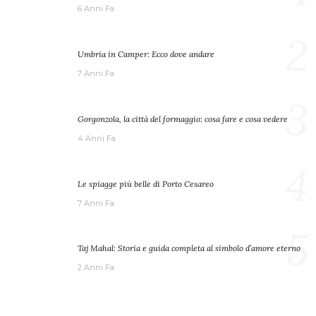
6 Anni Fa
2
Umbria in Camper: Ecco dove andare
7 Anni Fa
3
Gorgonzola, la città del formaggio: cosa fare e cosa vedere
4 Anni Fa
4
Le spiagge più belle di Porto Cesareo
7 Anni Fa
5
Taj Mahal: Storia e guida completa al simbolo d’amore eterno
2 Anni Fa