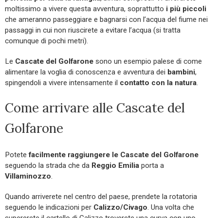
moltissimo a vivere questa avventura, soprattutto
i più piccoli
che ameranno passeggiare e bagnarsi con l’acqua del fiume nei
passaggi in cui non riuscirete a evitare l’acqua (si tratta
comunque di pochi metri).
Le
Cascate del Golfarone
sono un esempio palese di come
alimentare la voglia di conoscenza e avventura dei
bambini
,
spingendoli a vivere intensamente il
contatto con la natura
.
Come arrivare alle Cascate del
Golfarone
Potete
facilmente raggiungere le Cascate del Golfarone
seguendo la strada che da
Reggio Emilia
porta a
Villaminozzo
.
Quando arriverete nel centro del paese, prendete la rotatoria
seguendo le indicazioni per
Calizzo/Civago
. Una volta che
supererete il cartello di Calizzo troverete una curva con uno