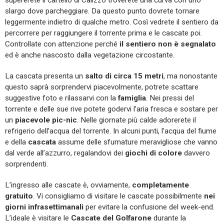
slargo dove parcheggiare. Da questo punto dovrete tornare
leggermente indietro di qualche metro. Così vedrete il sentiero da
percorrere per raggiungere il torrente prima e le cascate poi.
Controllate con attenzione perché
il sentiero non è segnalato
ed è anche nascosto dalla vegetazione circostante.
La cascata presenta un
salto di circa 15 metri
, ma nonostante
questo saprà sorprendervi piacevolmente, potrete scattare
suggestive foto e rilassarvi con la
famiglia
. Nei pressi del
torrente e delle sue rive potete godervi l’aria fresca e sostare per
un
piacevole pic-nic
. Nelle giornate più calde adorerete il
refrigerio dell’acqua del torrente. In alcuni punti, l’acqua del fiume
e della
cascata
assume delle sfumature meravigliose che vanno
dal verde all’azzurro, regalandovi dei
giochi di colore
davvero
sorprendenti.
L’ingresso alle cascate è, ovviamente,
completamente
gratuito
. Vi consigliamo di visitare le cascate possibilmente
nei
giorni infrasettimanali
per evitare la confusione del week-end.
L’ideale è visitare le
Cascate del Golfarone
durante la