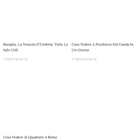
Rasiglia, La Venezia D’Umbria: Tutte Le
Cosa Vedere A Peschiera Del Garda In
Info Utili
Un Giorno
1 Settimana Fa
3 Settimane Fa
Cosa Vedere Al Quadraro A Roma