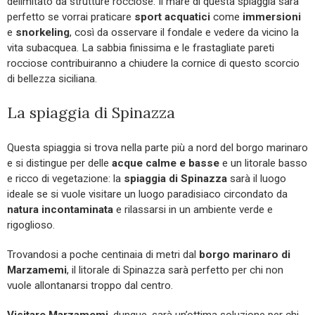
delimitato da strutture rocciose. Il mare di questa spiaggia sarà
perfetto se vorrai praticare
sport acquatici
come
immersioni
e
snorkeling
, così da osservare il fondale e vedere da vicino la
vita subacquea. La sabbia finissima e le frastagliate pareti
rocciose contribuiranno a chiudere la cornice di questo scorcio
di bellezza siciliana.
La spiaggia di Spinazza
Questa spiaggia si trova nella parte più a nord del borgo marinaro
e si distingue per delle
acque calme e basse
e un litorale basso
e ricco di vegetazione: la
spiaggia di Spinazza
sarà il luogo
ideale se si vuole visitare un luogo paradisiaco circondato da
natura incontaminata
e rilassarsi in un ambiente verde e
rigoglioso.
Trovandosi a poche centinaia di metri dal
borgo marinaro di
Marzamemi
, il litorale di Spinazza sarà perfetto per chi non
vuole allontanarsi troppo dal centro.
Visitare Marzamemi
, dunque, sarà un’ottima soluzione per chi