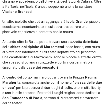
chirurgo e accademico dell’Università degli Studi di Catania. Oltre
a Raffaele, nell’Isola Brancati soggiornò anche lo scrittore
Vitaliano Brancati
.
Un altro isolotto che potrai raggiungere è
Isola Grande
, piccolo
ecosistema incontaminato in cui potrai trascorrere una
piacevole esperienza a contatto con la natura.
Andando oltre la Balata potrai trovare una piazzetta delimitata
delle
abitazioni tipiche di Marzamemi
: case basse, con mura
di pietra non intonacate e utilizzate soprattutto dai pescatori.
Una caratteristica di Marzamemi sono le piccole e strette viuzze,
che spesso sfociano in piazzette e cortili il cui perimetro è
disegnato dalle
case dei pescatori
.
Al centro del borgo marinaro potrai trovare la
Piazza Regina
Margherita
, conosciuta anche con il nome di
“piazza delle due
chiese”
per la presenza di due luoghi di culto, uno in stile liberty
e uno in stile barocco. Entrambi i luoghi religiosi sono dedicati a
San Francesco di Paola
, patrono di Marzamemi e protettore
dei pescatori.