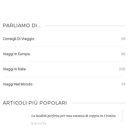
PARLIAMO DI…
Consigli Di Viaggio
69
Viaggi In Europa
66
Viaggi In Italia
250
Viaggi Nel Mondo
19
ARTICOLI PIÙ POPOLARI
1
La località perfetta per una vacanza di coppia in Croazia
6 Anni Fa