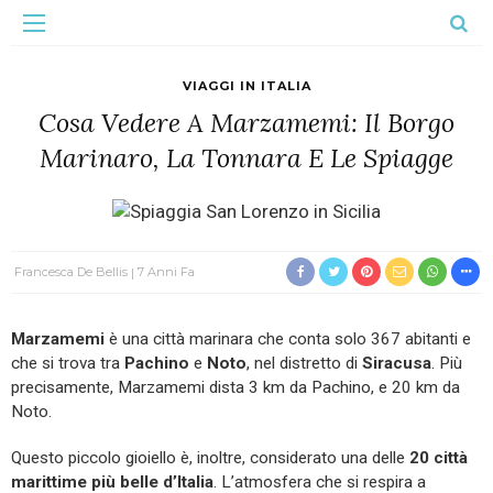
VIAGGI IN ITALIA
Cosa Vedere A Marzamemi: Il Borgo
Marinaro, La Tonnara E Le Spiagge
Francesca De Bellis
7 Anni Fa
Marzamemi
è una città marinara che conta solo 367 abitanti e
che si trova tra
Pachino
e
Noto
, nel distretto di
Siracusa
. Più
precisamente, Marzamemi dista 3 km da Pachino, e 20 km da
Noto.
Questo piccolo gioiello è, inoltre, considerato una delle
20 città
marittime più belle d’Italia
. L’atmosfera che si respira a