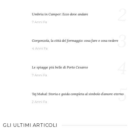
2
Umbria in Camper: Ecco dove andare
7 Anni Fa
3
Gorgonzola, la città del formaggio: cosa fare e cosa vedere
4 Anni Fa
4
Le spiagge più belle di Porto Cesareo
7 Anni Fa
5
Taj Mahal: Storia e guida completa al simbolo d’amore eterno
2 Anni Fa
GLI ULTIMI ARTICOLI