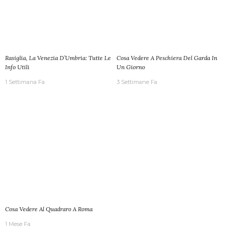
Rasiglia, La Venezia D’Umbria: Tutte Le
Cosa Vedere A Peschiera Del Garda In
Info Utili
Un Giorno
1 Settimana Fa
3 Settimane Fa
Cosa Vedere Al Quadraro A Roma
1 Mese Fa