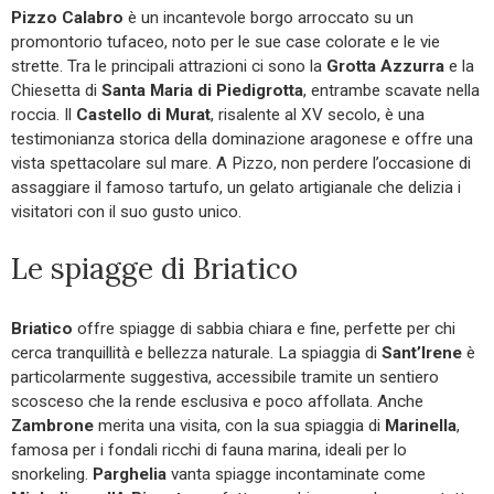
Pizzo Calabro
è un incantevole borgo arroccato su un
promontorio tufaceo, noto per le sue case colorate e le vie
strette. Tra le principali attrazioni ci sono la
Grotta Azzurra
e la
Chiesetta di
Santa Maria di Piedigrotta
, entrambe scavate nella
roccia. Il
Castello di Murat
, risalente al XV secolo, è una
testimonianza storica della dominazione aragonese e offre una
vista spettacolare sul mare. A Pizzo, non perdere l’occasione di
assaggiare il famoso tartufo, un gelato artigianale che delizia i
visitatori con il suo gusto unico.
Le spiagge di Briatico
Briatico
offre spiagge di sabbia chiara e fine, perfette per chi
cerca tranquillità e bellezza naturale. La spiaggia di
Sant’Irene
è
particolarmente suggestiva, accessibile tramite un sentiero
scosceso che la rende esclusiva e poco affollata. Anche
Zambrone
merita una visita, con la sua spiaggia di
Marinella
,
famosa per i fondali ricchi di fauna marina, ideali per lo
snorkeling.
Parghelia
vanta spiagge incontaminate come