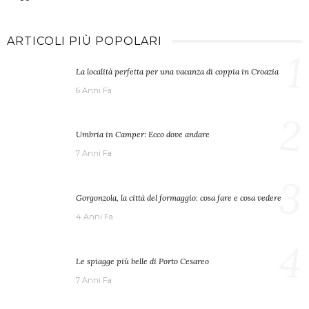
ARTICOLI PIÙ POPOLARI
1
La località perfetta per una vacanza di coppia in Croazia
6 Anni Fa
2
Umbria in Camper: Ecco dove andare
7 Anni Fa
3
Gorgonzola, la città del formaggio: cosa fare e cosa vedere
4 Anni Fa
4
Le spiagge più belle di Porto Cesareo
7 Anni Fa