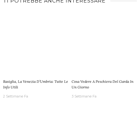
TI POTREBBE ANCHE INTERESSARE
Rasiglia, La Venezia D’Umbria: Tutte Le
Cosa Vedere A Peschiera Del Garda In
Info Utili
Un Giorno
2 Settimane Fa
3 Settimane Fa