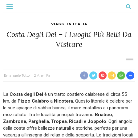
VIAGGI IN ITALIA
Costa Degli Dei – I Luoghi Più Belli Da
Visitare
Emanuele Tottoli
2 Anni Fa
La
Costa degli Dei
è un tratto costiero calabrese di circa 55
km, da
Pizzo Calabro
a
Nicotera
. Questo litorale è celebre per
le sue spiagge di sabbia bianca, il mare cristallino e i panorami
mozzafiato. Tra le località principali troviamo
Briatico
,
Zambrone
,
Parghelia
,
Tropea
,
Ricadi
e
Joppolo
. Ogni angolo
della costa offre bellezze naturali e storiche, perfette per una
vacanza all’insegna del relax e della scoperta. Le tradizioni locali