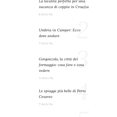
1
La località perfetta per una
vacanza di coppia in Croazia
6 Anni Fa
2
Umbria in Camper: Ecco
dove andare
7 Anni Fa
3
Gorgonzola, la città del
formaggio: cosa fare e cosa
vedere
4
4 Anni Fa
Le spiagge più belle di Porto
Cesareo
7 Anni Fa