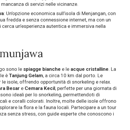
ancanza di servizi nelle vicinanze.
wa
: Un’opzione economica sull’isola di Menjangan, con
qua fredda e senza connessione internet, ma con un
 cerca un’esperienza autentica e immersiva nella
rimunjawa
lago sono le
spiagge bianche
e le
acque cristalline
. La
ale è
Tanjung Gelam
, a circa 10 km dal porto. Le
le isole, offrendo opportunità di snorkeling e relax.
ra Besar
e
Cemara Kecil
, perfette per una giornata di
sono ideali per lo snorkeling, permettendoti di
li e coralli colorati. Inoltre, molte delle isole offrono
plorare la flora e la fauna locali. Partecipare a un tour
enza senza stress, con guide esperte che conoscono i