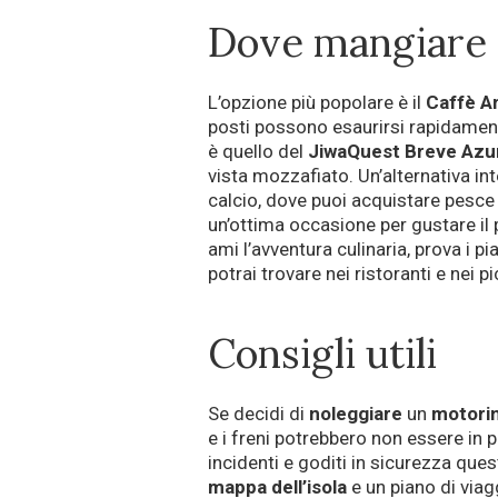
Dove mangiare
L’opzione più popolare è il
Caffè A
posti possono esaurirsi rapidamente
è quello del
JiwaQuest Breve Azu
vista mozzafiato. Un’alternativa in
calcio, dove puoi acquistare pesce 
un’ottima occasione per gustare il 
ami l’avventura culinaria, prova i pi
potrai trovare nei ristoranti e nei p
Consigli utili
Se decidi di
noleggiare
un
motori
e i freni potrebbero non essere in 
incidenti e goditi in sicurezza que
mappa dell’isola
e un piano di viag