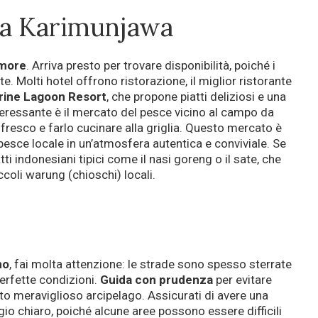
 a Karimunjawa
more
. Arriva presto per trovare disponibilità, poiché i
. Molti hotel offrono ristorazione, il miglior ristorante
rine Lagoon Resort
, che propone piatti deliziosi e una
teressante è il mercato del pesce vicino al campo da
fresco e farlo cucinare alla griglia. Questo mercato è
pesce locale in un’atmosfera autentica e conviviale. Se
atti indonesiani tipici come il nasi goreng o il sate, che
iccoli warung (chioschi) locali.
no
, fai molta attenzione: le strade sono spesso sterrate
perfette condizioni.
Guida con prudenza
per evitare
sto meraviglioso arcipelago. Assicurati di avere una
gio chiaro, poiché alcune aree possono essere difficili