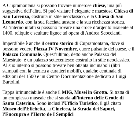
A Cupramontana si possono trovare numerose
chiese
, una più
suggestiva dell’altra. Si può visitare l’elegante e maestosa
Chiesa di
San Lorenzo
, costruita in stile neoclassico, e la
Chiesa di San
Leonardo
, con la sua facciata austera e la sua ricchezza storica.
All’interno infatti si possono trovare una croce d’argento risalente al
1400, reliquie e sculture lignee ad opera di Andrea Scoccianti.
Imperdibile è anche il
centro storico
di Cupramontana, dove si
possono vedere
Piazza IV Novembre
, cuore pulsante del paese, e il
Palazzo Comunale
. Quest’ultimo, detto anche Palazzo del
Maestrato, è un palazzo settecentesco costruito in stile neoclassico.
Al suo interno si possono trovare ben ottanta incunaboli (libri
stampati con la tecnica a caratteri mobili), qualche centinaia di
edizioni del 1500 e un Centro Documentazione dedicato a Luigi
Bartolini.
Tappa irrinunciabile è anche il
MIG, Musei in Grotta
. Si tratta di
un complesso museale che si snoda
all’interno delle Grotte di
Santa Caterina
. Sono inclusi
l’Ufficio Turistico
, il già citato
Museo dell’Etichetta
, la
Cineteca, la Strada dei Sapori,
l’Enocupra e l’Horto de I Semplici
.