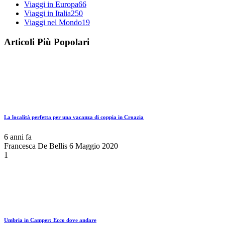
Viaggi in Europa
66
Viaggi in Italia
250
Viaggi nel Mondo
19
Articoli Più Popolari
La località perfetta per una vacanza di coppia in Croazia
6 anni fa
Francesca De Bellis
6 Maggio 2020
1
Umbria in Camper: Ecco dove andare