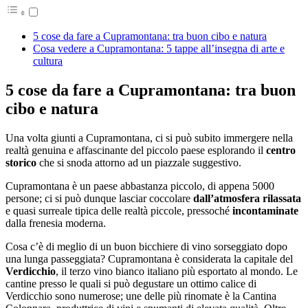
5 cose da fare a Cupramontana: tra buon cibo e natura
Cosa vedere a Cupramontana: 5 tappe all’insegna di arte e
cultura
5 cose da fare a Cupramontana: tra buon
cibo e natura
Una volta giunti a Cupramontana, ci si può subito immergere nella
realtà genuina e affascinante del piccolo paese esplorando il
centro
storico
che si snoda attorno ad un piazzale suggestivo.
Cupramontana è un paese abbastanza piccolo, di appena 5000
persone; ci si può dunque lasciar coccolare
dall’atmosfera rilassata
e quasi surreale tipica delle realtà piccole, pressoché
incontaminate
dalla frenesia moderna.
Cosa c’è di meglio di un buon bicchiere di vino sorseggiato dopo
una lunga passeggiata? Cupramontana è considerata la capitale del
Verdicchio
, il terzo vino bianco italiano più esportato al mondo. Le
cantine presso le quali si può degustare un ottimo calice di
Verdicchio sono numerose; une delle più rinomate è la Cantina