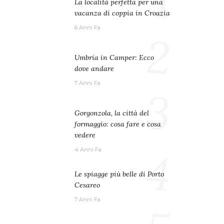
1
La località perfetta per una
vacanza di coppia in Croazia
6 Anni Fa
2
Umbria in Camper: Ecco
dove andare
7 Anni Fa
3
Gorgonzola, la città del
formaggio: cosa fare e cosa
vedere
4
4 Anni Fa
Le spiagge più belle di Porto
Cesareo
7 Anni Fa