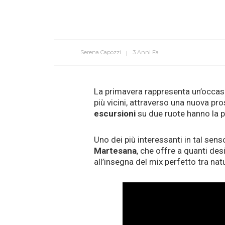
Serena Capozzi
3 Anni Fa
La primavera rappresenta un’occas
più vicini, attraverso una nuova pro
escursioni
su due ruote hanno la po
Uno dei più interessanti in tal sen
Martesana
, che offre a quanti de
all’insegna del mix perfetto tra nat