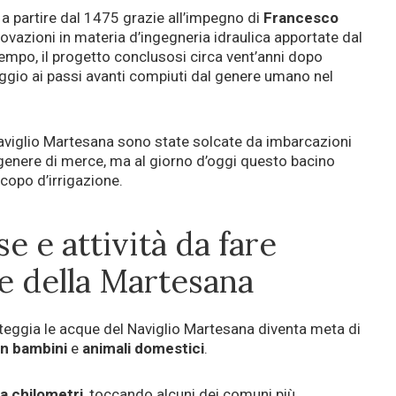
a partire dal 1475 grazie all’impegno di
Francesco
nnovazioni in materia d’ingegneria idraulica apportate dal
empo, il progetto conclusosi circa vent’anni dopo
ggio ai passi avanti compiuti dal genere umano nel
Naviglio Martesana sono state solcate da imbarcazioni
genere di merce, ma al giorno d’oggi questo bacino
copo d’irrigazione.
se e attività da fare
le della Martesana
teggia le acque del Naviglio Martesana diventa meta di
on bambini
e
animali domestici
.
a chilometri
, toccando alcuni dei comuni più