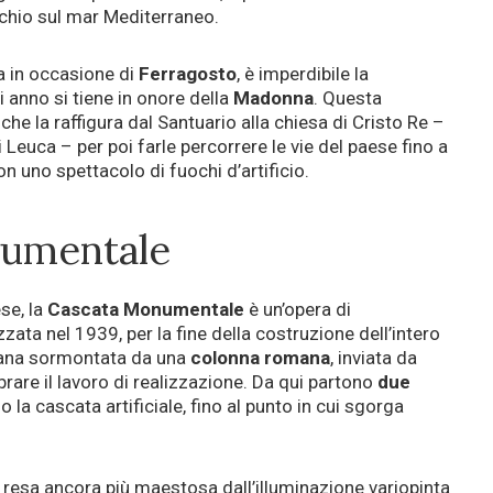
chio sul mar Mediterraneo.
a in occasione di
Ferragosto
, è imperdibile la
 anno si tiene in onore della
Madonna
. Questa
che la raffigura dal Santuario alla chiesa di Cristo Re –
 Leuca – per poi farle percorrere le vie del paese fino a
n uno spettacolo di fuochi d’artificio.
numentale
se, la
Cascata Monumentale
è un’opera di
zzata nel 1939, per la fine della costruzione dell’intero
tana sormontata da una
colonna romana
, inviata da
are il lavoro di realizzazione. Da qui partono
due
la cascata artificiale, fino al punto in cui sgorga
a è resa ancora più maestosa dall’illuminazione variopinta