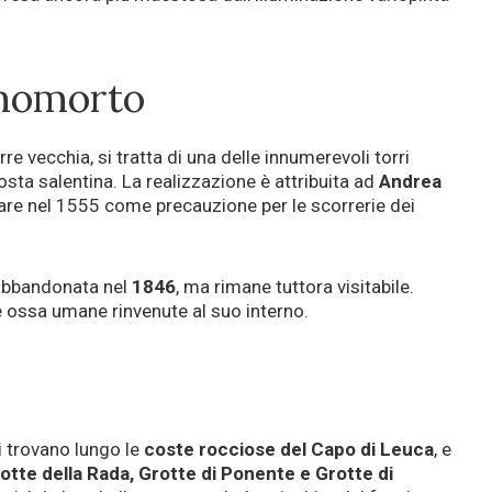
Omomorto
orre vecchia, si tratta di una delle innumerevoli torri
sta salentina. La realizzazione è attribuita ad
Andrea
care nel 1555 come precauzione per le scorrerie dei
u abbandonata nel
1846
, ma rimane tuttora visitabile.
 ossa umane rinvenute al suo interno.
i trovano lungo le
coste rocciose del Capo di Leuca
, e
otte della Rada, Grotte di Ponente e Grotte di