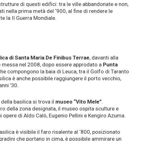
rutture di questi edifici: tra le ville abbandonate e non,
ati nella prima metà del ‘900, al fine di rendere le
te la II Guerra Mondiale.
lica di Santa Maria De Finibus Terrae
, davanti alla
 messa nel 2008, dopo essere approdato a
Punta
e compongono la baia di Leuca, tra il Golfo di Taranto
asilica è anche possibile raggiungere il porto vecchio,
anni ’30.
ella basilica si trova il
museo “Vito Mele”
.
ro della zona designata, il museo ospita sculture e
i opere di Aldo Calò, Eugenio Pellini e Kengiro Azuma.
ilica è visibile il faro risalente al ‘800, posizionato
gradini che portano in cima, è possibile ammirare un