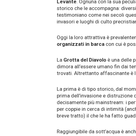
Levante
. Ognuna con la sua peculia
storico che le accompagna: diversi r
testimoniano come nei secoli queste
invasori e luoghi di culto precristian
Oggi la loro attrattiva è prevalent
organizzati in barca
con cui è poss
La
Grotta del Diavolo
è una delle p
dimora all’essere umano fin dai tem
trovati. Altrettanto affascinante è 
La prima è di tipo storico, dal mom
prima dell’invasione e distruzione 
decisamente più mainstream: i pert
per coppie in cerca di intimità (an
breve tratto) il che le ha fatto gu
Raggiungibile da sott’acqua è anch