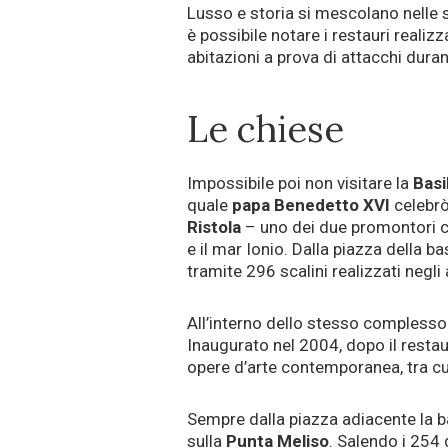
Lusso e storia si mescolano nelle st
è possibile notare i restauri realizz
abitazioni a prova di attacchi duran
Le chiese
Impossibile poi non visitare la
Basi
quale
papa Benedetto XVI
celebrò
Ristola
– uno dei due promontori ch
e il mar Ionio. Dalla piazza della b
tramite 296 scalini realizzati negli 
All’interno dello stesso complesso d
Inaugurato nel 2004, dopo il restau
opere d’arte contemporanea, tra cu
Sempre dalla piazza adiacente la bas
sulla
Punta Meliso
. Salendo i 254 