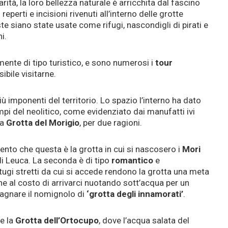
rità, la loro bellezza naturale è arricchita dal fascino
eperti e incisioni rivenuti all’interno delle grotte
 siano state usate come rifugi, nascondigli di pirati e
i.
emente di tipo turistico, e sono numerosi i
tour
ibile visitarne.
iù imponenti del territorio. Lo spazio l’interno ha dato
pi del neolitico, come evidenziato dai manufatti ivi
la
Grotta del Morigio
, per due ragioni.
ento che questa è la grotta in cui si nascosero i
Mori
di Leuca. La seconda è di tipo
romantico
e
ugi stretti da cui si accede rendono la grotta una meta
che al costo di arrivarci nuotando sott’acqua per un
adagnare il nomignolo di
‘grotta degli innamorati’
.
e la
Grotta dell’Ortocupo
, dove l’acqua salata del