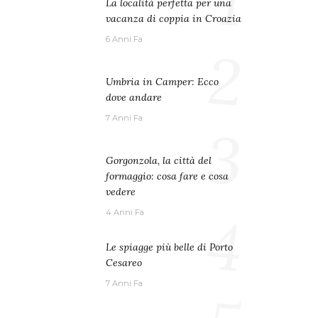
1
La località perfetta per una
vacanza di coppia in Croazia
6 Anni Fa
2
Umbria in Camper: Ecco
dove andare
7 Anni Fa
3
Gorgonzola, la città del
formaggio: cosa fare e cosa
vedere
4
4 Anni Fa
Le spiagge più belle di Porto
Cesareo
7 Anni Fa