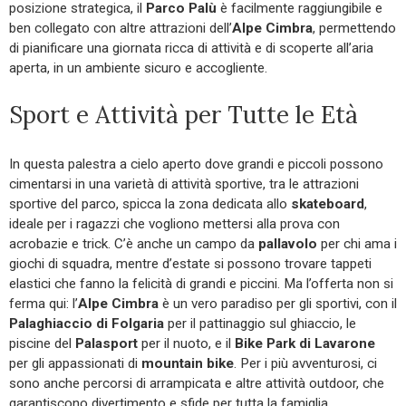
posizione strategica, il
Parco Palù
è facilmente raggiungibile e
ben collegato con altre attrazioni dell’
Alpe Cimbra
, permettendo
di pianificare una giornata ricca di attività e di scoperte all’aria
aperta, in un ambiente sicuro e accogliente.
Sport e Attività per Tutte le Età
In questa palestra a cielo aperto dove grandi e piccoli possono
cimentarsi in una varietà di attività sportive, tra le attrazioni
sportive del parco, spicca la zona dedicata allo
skateboard
,
ideale per i ragazzi che vogliono mettersi alla prova con
acrobazie e trick. C’è anche un campo da
pallavolo
per chi ama i
giochi di squadra, mentre d’estate si possono trovare tappeti
elastici che fanno la felicità di grandi e piccini. Ma l’offerta non si
ferma qui: l’
Alpe Cimbra
è un vero paradiso per gli sportivi, con il
Palaghiaccio di Folgaria
per il pattinaggio sul ghiaccio, le
piscine del
Palasport
per il nuoto, e il
Bike Park di Lavarone
per gli appassionati di
mountain bike
. Per i più avventurosi, ci
sono anche percorsi di arrampicata e altre attività outdoor, che
garantiscono divertimento e sfide per tutta la famiglia.