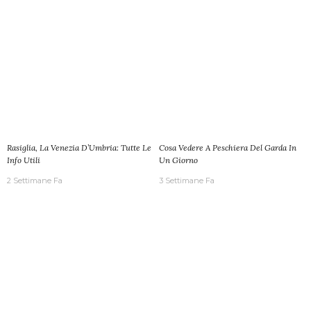
Rasiglia, La Venezia D’Umbria: Tutte Le
Cosa Vedere A Peschiera Del Garda In
Info Utili
Un Giorno
2 Settimane Fa
3 Settimane Fa