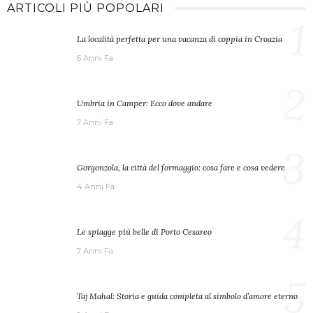
ARTICOLI PIÙ POPOLARI
1
La località perfetta per una vacanza di coppia in Croazia
6 Anni Fa
2
Umbria in Camper: Ecco dove andare
7 Anni Fa
3
Gorgonzola, la città del formaggio: cosa fare e cosa vedere
4 Anni Fa
4
Le spiagge più belle di Porto Cesareo
7 Anni Fa
5
Taj Mahal: Storia e guida completa al simbolo d’amore eterno