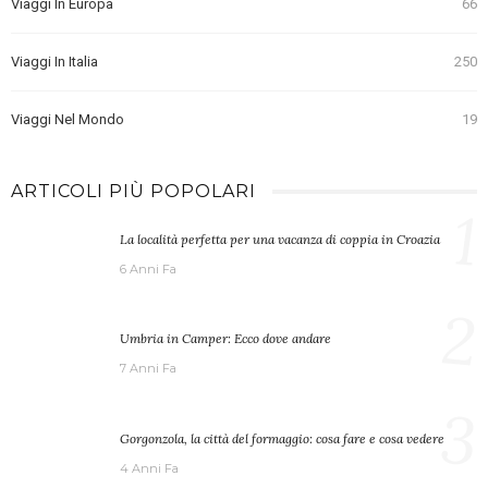
Viaggi In Europa
66
Viaggi In Italia
250
Viaggi Nel Mondo
19
ARTICOLI PIÙ POPOLARI
1
La località perfetta per una vacanza di coppia in Croazia
6 Anni Fa
2
Umbria in Camper: Ecco dove andare
7 Anni Fa
3
Gorgonzola, la città del formaggio: cosa fare e cosa vedere
4 Anni Fa