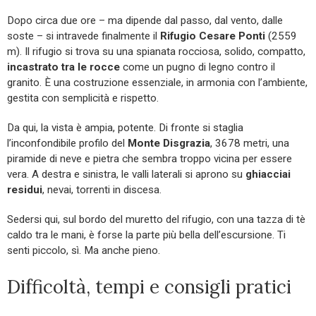
Dopo circa due ore – ma dipende dal passo, dal vento, dalle
soste – si intravede finalmente il
Rifugio Cesare Ponti
(2559
m). Il rifugio si trova su una spianata rocciosa, solido, compatto,
incastrato tra le rocce
come un pugno di legno contro il
granito. È una costruzione essenziale, in armonia con l’ambiente,
gestita con semplicità e rispetto.
Da qui, la vista è ampia, potente. Di fronte si staglia
l’inconfondibile profilo del
Monte Disgrazia
, 3678 metri, una
piramide di neve e pietra che sembra troppo vicina per essere
vera. A destra e sinistra, le valli laterali si aprono su
ghiacciai
residui
, nevai, torrenti in discesa.
Sedersi qui, sul bordo del muretto del rifugio, con una tazza di tè
caldo tra le mani, è forse la parte più bella dell’escursione. Ti
senti piccolo, sì. Ma anche pieno.
Difficoltà, tempi e consigli pratici