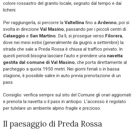
colore rossastro del granito locale, segnato dal tempo e dai
licheni.
Per raggiungerla, si percorre la
Valtellina
fino a
Ardenno
, poi si
svolta in direzione
Val Masino
, passando per i piccoli centri di
Cataeggio
e
San Martino
. Da lì, si prosegue verso
Filorera
,
dove nei mesi estivi (generalmente da giugno a settembre) la
strada che sale a Preda Rossa è chiusa al traffico privato. In
questi periodi bisogna lasciare l’auto e prendere una
navetta
gestita dal comune di Val Masino
, che porta direttamente al
parcheggio a quota 1950 metri. Nei giorni feriali o in bassa
stagione, è possibile salire in auto previa prenotazione di un
pass.
Consiglio: verifica sempre sul sito del Comune gli orari aggiornati
e prenota la navetta o il pass in anticipo. L’accesso è regolato
per tutelare un ambiente alpino fragile e prezioso.
Il paesaggio di Preda Rossa