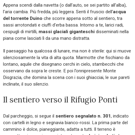
Appena scendi dalla navetta (o dall’auto, se sei partito all’alba),
l’aria cambia. Più fredda, più leggera. Senti il fruscio dell’
acqua
del torrente Duino
che scorre appena sotto al sentiero, tra
sassi arrotondati e ciuffi d’erba bassa. Intorno a te, larici radi,
cespugli di mirtilli,
massi glaciali giganteschi
disseminati nella
piana come lasciati lì da una mano distratta.
Il paesaggio ha qualcosa di lunare, ma non è sterile: qui si muove
silenziosamente la vita di alta quota. Marmotte che fischiano da
lontano, aquile che disegnano cerchi in cielo, stambecchi che
osservano da sopra le creste. E poi l’onnipresente Monte
Disgrazia, che domina la scena con i suoi ghiacciai, le sue pareti
inclinate, il suo silenzio.
Il sentiero verso il Rifugio Ponti
Dal parcheggio, si segue il
sentiero segnalato n. 301
, indicato
con cartelli in legno e segnavia bianco-rossi. La prima parte del
cammino è dolce, pianeggiante, adatta a tutti. Il terreno è