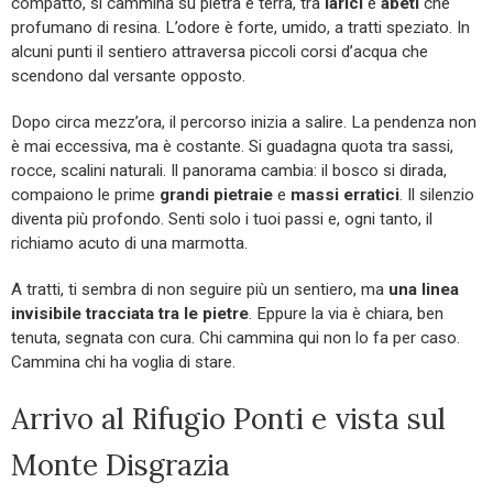
compatto, si cammina su pietra e terra, tra
larici
e
abeti
che
profumano di resina. L’odore è forte, umido, a tratti speziato. In
alcuni punti il sentiero attraversa piccoli corsi d’acqua che
scendono dal versante opposto.
Dopo circa mezz’ora, il percorso inizia a salire. La pendenza non
è mai eccessiva, ma è costante. Si guadagna quota tra sassi,
rocce, scalini naturali. Il panorama cambia: il bosco si dirada,
compaiono le prime
grandi pietraie
e
massi erratici
. Il silenzio
diventa più profondo. Senti solo i tuoi passi e, ogni tanto, il
richiamo acuto di una marmotta.
A tratti, ti sembra di non seguire più un sentiero, ma
una linea
invisibile tracciata tra le pietre
. Eppure la via è chiara, ben
tenuta, segnata con cura. Chi cammina qui non lo fa per caso.
Cammina chi ha voglia di stare.
Arrivo al Rifugio Ponti e vista sul
Monte Disgrazia