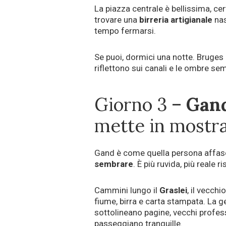
La piazza centrale è bellissima, cer
trovare una
birreria artigianale
nas
tempo fermarsi.
Se puoi, dormici una notte. Bruges 
riflettono sui canali e le ombre se
Giorno 3 –
Gan
mette in mostr
Gand è come quella persona affasc
sembrare
. È più ruvida, più reale 
Cammini lungo il
Graslei
, il vecchi
fiume, birra e carta stampata. La g
sottolineano pagine, vecchi profes
passeggiano tranquille.