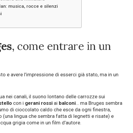
Han: musica, rocce e silenzi
i
ges
, come entrare in un
sto e avere l’impressione di esserci già stato, ma in un
ua nei canali, il suono lontano delle carrozze sui
stello
con i
gerani rossi
ai
balconi
… ma Bruges sembra
profumo di cioccolato caldo che esce da ogni finestra,
(una lingua che sembra fatta di legnetti e risate) e
acqua grigia come in un film d’autore.