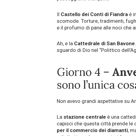
Il
Castello dei Conti di Fiandra
è i
scomode. Torture, tradimenti, fughe. 
e il profumo di pane alle noci che a
Ah, e la
Cattedrale di San Bavone
sguardo di Dio nel “Polittico dell’
Giorno 4 –
Anv
sono l’unica cos
Non avevo grandi aspettative su A
La
stazione centrale
è una cattedra
capisci che questa città prende le 
per il commercio dei diamanti
, m