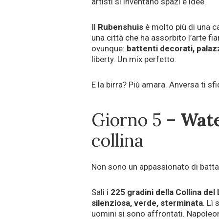
artisti si inventano spazi e idee.
Il
Rubenshuis
è molto più di una c
una città che ha assorbito l’arte 
ovunque:
battenti decorati, pala
liberty. Un mix perfetto.
E la birra? Più amara. Anversa ti sf
Giorno 5 –
Wate
collina
Non sono un appassionato di batta
Sali i
225 gradini della Collina de
silenziosa, verde, sterminata
. Lì
uomini si sono affrontati. Napoleon