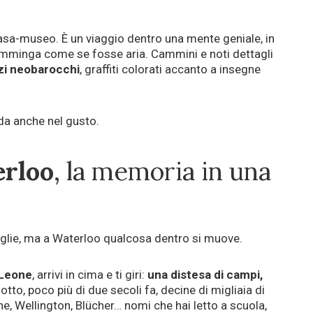
asa-museo. È un viaggio dentro una mente geniale, in
fiamminga come se fosse aria. Cammini e noti dettagli
zzi neobarocchi
, graffiti colorati accanto a insegne
ida anche nel gusto.
rloo
, la memoria in una
glie, ma a Waterloo qualcosa dentro si muove.
l Leone
, arrivi in cima e ti giri:
una distesa di campi,
 sotto, poco più di due secoli fa, decine di migliaia di
e, Wellington, Blücher… nomi che hai letto a scuola,