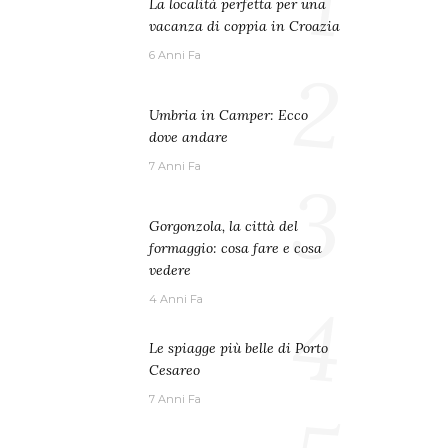
1
La località perfetta per una
vacanza di coppia in Croazia
6 Anni Fa
2
Umbria in Camper: Ecco
dove andare
7 Anni Fa
3
Gorgonzola, la città del
formaggio: cosa fare e cosa
vedere
4
4 Anni Fa
Le spiagge più belle di Porto
Cesareo
7 Anni Fa