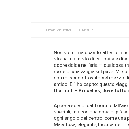
Emanuele Tottoli
10 Mesi Fa
Non so tu, ma quando atterro in u
strana: un misto di curiosità e di
odore dolce nell’aria — qualcosa tr
ruote di una valigia sul pavé. Mi s
non mi sono ritrovato nel mezzo di
antico. E lì ho capito: questo viagg
Giorno 1 – Bruxelles, dove tutto i
Appena scendi dal
treno
o dall’
aer
speciali, ma con qualcosa di più so
ogni angolo del centro, come una p
Maestosa, elegante, luccicante. Ti vi