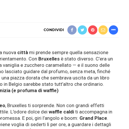
CONDIVIDI
na nuova
città
mi prende sempre quella sensazione
sorientamento. Con
Bruxelles
è stato diverso. C’era un
a vaniglia e zucchero caramellato — e il suono delle
ono lasciato guidare dal profumo, senza meta, finché
 una piazza dorata che sembrava uscita da un libro
io in Belgio sarebbe stato tutt’altro che ordinario.
nizia (e profuma di waffle)
eo
, Bruxelles ti sorprende. Non con grandi effetti
ttile. L’odore dolce dei
waffle caldi
ti accompagna in
romessa. E poi, giri l’angolo e boom:
Grand Place
.
ene voglia di sederti lì per ore, a guardare i dettagli