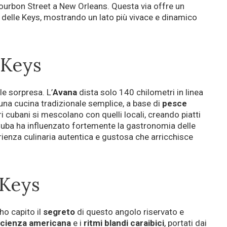
Bourbon Street a New Orleans. Questa via offre un
o delle Keys, mostrando un lato più vivace e dinamico
 Keys
e sorpresa. L’
Avana
dista solo 140 chilometri in linea
o una cucina tradizionale semplice, a base di
pesce
ri cubani si mescolano con quelli locali, creando piatti
 Cuba ha influenzato fortemente la gastronomia delle
erienza culinaria autentica e gustosa che arricchisce
 Keys
 ho capito il
segreto
di questo angolo riservato e
icienza americana
e i
ritmi blandi caraibici
, portati dai