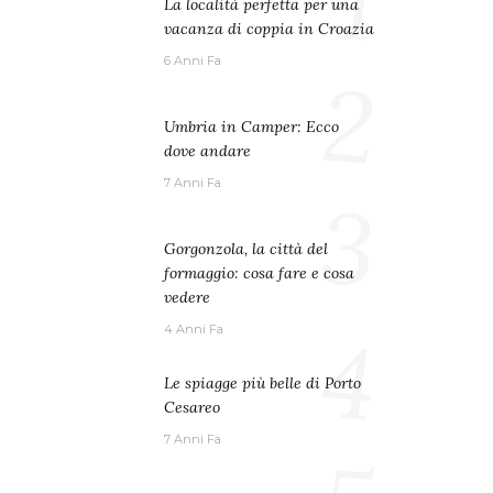
1
La località perfetta per una
vacanza di coppia in Croazia
6 Anni Fa
2
Umbria in Camper: Ecco
dove andare
7 Anni Fa
3
Gorgonzola, la città del
formaggio: cosa fare e cosa
vedere
4
4 Anni Fa
Le spiagge più belle di Porto
Cesareo
7 Anni Fa