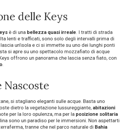
one delle Keys
Keys
è di una
bellezza quasi irreale
. I tratti di strada
a lenti e trafficati, sono solo degli intervalli prima di
lascia un’isola e ci si immette su uno dei lunghi ponti
vista si apre su uno spettacolo mozzafiato di acque
 Le Keys offrono un panorama che lascia senza fiato, con
o
.
le Nascoste
ntane, si stagliano eleganti sulle acque. Basta uno
oste dietro la vegetazione lussureggiante,
abitazioni
ote per la loro opulenza, ma per la
posizione solitaria
allina sono un paradiso per le immersioni. Non aspettarti
erraferma, tranne che nel parco naturale di
Bahia