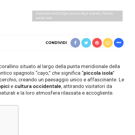
Interstate and bridge across Keys Islands, Florida
aerial view.
CONDIVIDI
corallino situato al largo della punta meridionale della
antico spagnolo “cayo,” che significa “
piccola isola
”
cerchio, creando un paesaggio unico e affascinante. Le
opici
e
cultura
occidentale
, attirando visitatori da
naturali e la loro atmosfera rilassata e accogliente.