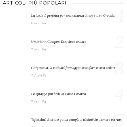
ARTICOLI PIÙ POPOLARI
1
La località perfetta per una vacanza di coppia in Croazia
6 Anni Fa
2
Umbria in Camper: Ecco dove andare
7 Anni Fa
3
Gorgonzola, la città del formaggio: cosa fare e cosa vedere
4 Anni Fa
4
Le spiagge più belle di Porto Cesareo
7 Anni Fa
5
Taj Mahal: Storia e guida completa al simbolo d’amore eterno