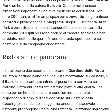
Di fronte al Castello della Cecchignola si trova l’
Occidental Aran
Park
, un hotel della catena
Barcelò
. Questo hotel unisce
dimensioni imponenti a una cura meticolosa dei dettagli. Con
oltre 300 stanze, offre ampi spazi per
convention
e garantisce
comfort e privacy anche ai viaggiatori singoli. L’Occidental Aran
Park è perfetto per chi cerca tranquillità senza rinunciare alla
comodità. Gli ospiti possono godere di camere spaziose e ben
arredate, molte delle quali offrono una vista spettacolare sul
castello e sulla campagna circostante.
Ristoranti e panorami
L’hotel ospita due eccellenti ristoranti: il
Giardino delle Rose
,
situato al settimo piano con una vista mozzafiato sul castello, e
il
Batik
, un ristorante più intimo al piano terra con vista sul
giardino. Entrambi i ristoranti offrono piatti di alta qualità, una
rarità per un hotel. Le camere sono luminose e molte
dispongono di ampi terrazzi con vista sul Castello della
Cecchignola, rendendo il soggiorno ancora più piacevole. I
ristoranti propongono una cucina raffinata, utilizzando ingredienti