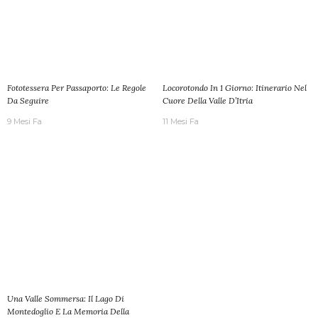
Fototessera Per Passaporto: Le Regole
Locorotondo In 1 Giorno: Itinerario Nel
Da Seguire
Cuore Della Valle D’Itria
9 Mesi Fa
11 Mesi Fa
Una Valle Sommersa: Il Lago Di
Montedoglio E La Memoria Della