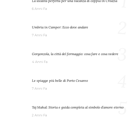
1
La località perfetta per una vacanza di coppia in Croazia
6 Anni Fa
2
Umbria in Camper: Ecco dove andare
7 Anni Fa
3
Gorgonzola, la città del formaggio: cosa fare e cosa vedere
4 Anni Fa
4
Le spiagge più belle di Porto Cesareo
7 Anni Fa
5
Taj Mahal: Storia e guida completa al simbolo d’amore eterno
2 Anni Fa