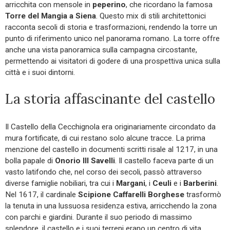
arricchita con mensole in
peperino
, che ricordano la famosa
Torre del Mangia a Siena
. Questo mix di stili architettonici
racconta secoli di storia e trasformazioni, rendendo la torre un
punto di riferimento unico nel panorama romano. La torre offre
anche una vista panoramica sulla campagna circostante,
permettendo ai visitatori di godere di una prospettiva unica sulla
città e i suoi dintorni.
La storia affascinante del castello
Il Castello della Cecchignola era originariamente circondato da
mura fortificate, di cui restano solo alcune tracce. La prima
menzione del castello in documenti scritti risale al 1217, in una
bolla papale di
Onorio III Savelli
. Il castello faceva parte di un
vasto latifondo che, nel corso dei secoli, passò attraverso
diverse famiglie nobiliari, tra cui i
Margani
, i
Ceuli
e i
Barberini
.
Nel 1617, il cardinale
Scipione Caffarelli Borghese
trasformò
la tenuta in una lussuosa residenza estiva, arricchendo la zona
con parchi e giardini. Durante il suo periodo di massimo
splendore, il castello e i suoi terreni erano un centro di vita