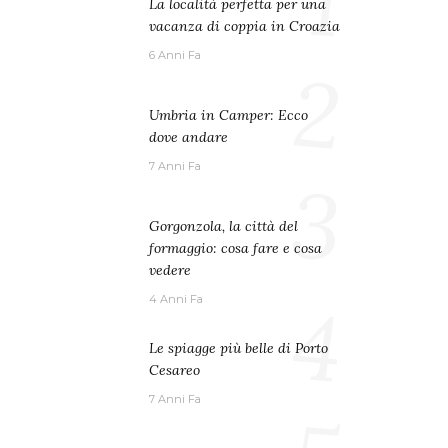
1
La località perfetta per una
vacanza di coppia in Croazia
6 Anni Fa
2
Umbria in Camper: Ecco
dove andare
7 Anni Fa
3
Gorgonzola, la città del
formaggio: cosa fare e cosa
vedere
4
4 Anni Fa
Le spiagge più belle di Porto
Cesareo
7 Anni Fa