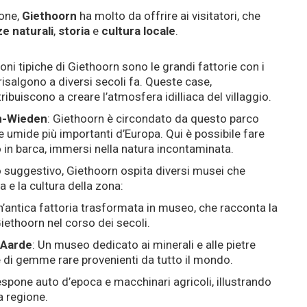
ione,
Giethoorn
ha molto da offrire ai visitatori, che
ze naturali
,
storia
e
cultura locale
.
ioni tipiche di Giethoorn sono le grandi fattorie con i
i risalgono a diversi secoli fa. Queste case,
buiscono a creare l’atmosfera idilliaca del villaggio.
en-Wieden
: Giethoorn è circondato da questo parco
e umide più importanti d’Europa. Qui è possibile fare
 o in barca, immersi nella natura incontaminata.
o suggestivo, Giethoorn ospita diversi musei che
 e la cultura della zona:
n’antica fattoria trasformata in museo, che racconta la
 Giethoorn nel corso dei secoli.
 Aarde
: Un museo dedicato ai minerali e alle pietre
e di gemme rare provenienti da tutto il mondo.
spone auto d’epoca e macchinari agricoli, illustrando
la regione.