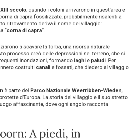
l
XIII
secolo
, quando i coloni arrivarono in quest’area e
orna di capra fossilizzate, probabilmente risalenti a
o ritrovamento deriva il nome del villaggio:
ca “
corna di capra
“.
niziarono a scavare la torba, una risorsa naturale
to processo creò delle depressioni nel terreno, che si
frequenti inondazioni, formando
laghi
e
paludi
. Per
vennero costruiti
canali
e fossati, che diedero al villaggio
rn
è parte del
Parco Nazionale Weerribben-Wieden
,
rotette d’Europa. La storia del villaggio e il suo stretto
luogo affascinante, dove ogni angolo racconta
orn: A piedi, in