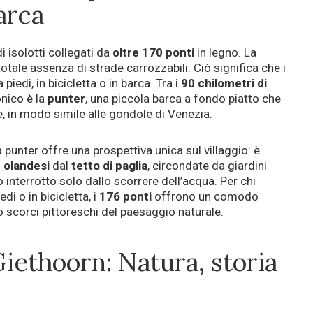
barca
i isolotti collegati da
oltre 170 ponti
in legno. La
 totale assenza di strade carrozzabili. Ciò significa che i
piedi, in bicicletta o in barca. Tra i
90 chilometri di
onico è la
punter
, una piccola barca a fondo piatto che
, in modo simile alle gondole di Venezia.
a punter offre una prospettiva unica sul villaggio: è
 olandesi
dal
tetto di paglia
, circondate da giardini
zio interrotto solo dallo scorrere dell’acqua. Per chi
di o in bicicletta, i
176 ponti
offrono un comodo
do scorci pittoreschi del paesaggio naturale.
iethoorn: Natura, storia