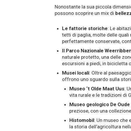
Nonostante la sua piccola dimens
possono scoprire un mix di
bellez
Le fattorie storiche
: Le abitaz
tetti di paglia, molte delle qual
perfettamente conservate, contri
Il Parco Nazionale Weerribb
naturale protetto, una delle zon
escursioni a piedi, in bicicletta
Musei locali
: Oltre al paesaggi
offrono uno sguardo sulla storia
Museo ‘t Olde Maat Uus
: U
vita rurale e le tradizioni di
Museo geologico De Oude
preziose, con una collezion
Histomobil
: Un museo che e
la storia dell’agricoltura nel