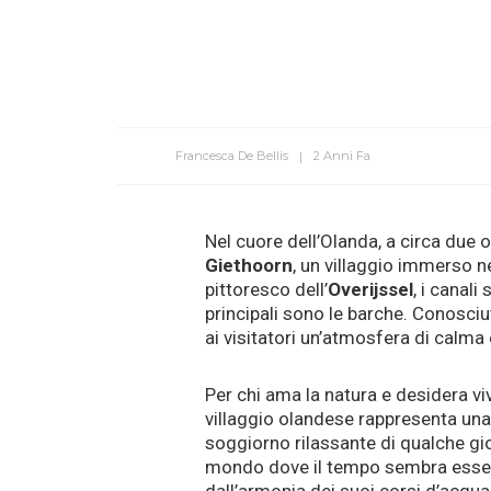
Francesca De Bellis
2 Anni Fa
Nel cuore dell’Olanda, a circa due 
Giethoorn
, un villaggio immerso n
pittoresco dell’
Overijssel
, i canali
principali sono le barche. Conosci
ai visitatori un’atmosfera di calma 
Per chi ama la natura e desidera v
villaggio olandese rappresenta una 
soggiorno rilassante di qualche gi
mondo dove il tempo sembra essers