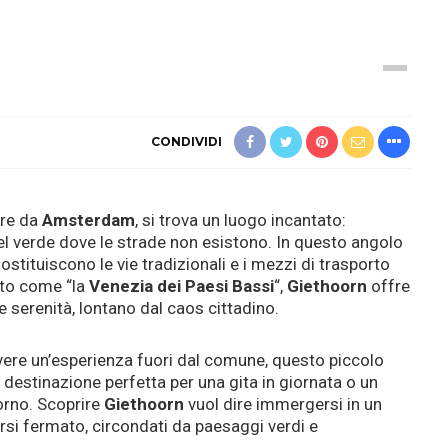
CONDIVIDI
ore da
Amsterdam
, si trova un luogo incantato:
el verde dove le strade non esistono. In questo angolo
 sostituiscono le vie tradizionali e i mezzi di trasporto
uto come “la
Venezia dei Paesi Bassi
“,
Giethoorn
offre
e serenità, lontano dal caos cittadino.
ivere un’esperienza fuori dal comune, questo piccolo
destinazione perfetta per una gita in giornata o un
orno. Scoprire
Giethoorn
vuol dire immergersi in un
i fermato, circondati da paesaggi verdi e