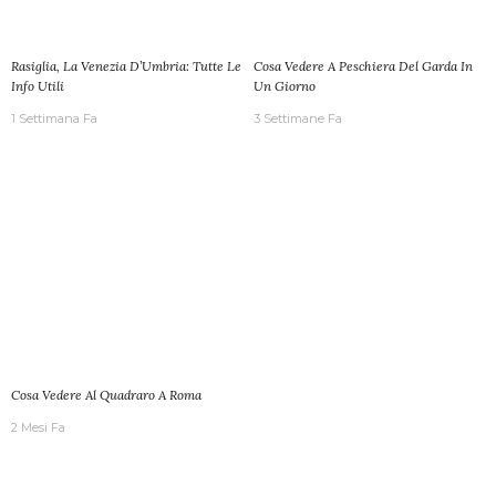
Rasiglia, La Venezia D’Umbria: Tutte Le
Cosa Vedere A Peschiera Del Garda In
Info Utili
Un Giorno
1 Settimana Fa
3 Settimane Fa
Cosa Vedere Al Quadraro A Roma
2 Mesi Fa