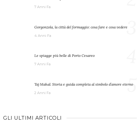
7 Anni Fa
3
Gorgonzola, la città del formaggio: cosa fare e cosa vedere
4 Anni Fa
4
Le spiagge più belle di Porto Cesareo
7 Anni Fa
5
Taj Mahal: Storia e guida completa al simbolo d’amore eterno
2 Anni Fa
GLI ULTIMI ARTICOLI