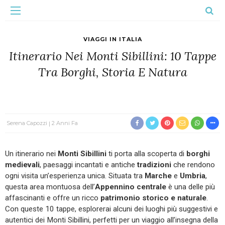
VIAGGI IN ITALIA
Itinerario Nei Monti Sibillini: 10 Tappe
Tra Borghi, Storia E Natura
Serena Capozzi
2 Anni Fa
Un itinerario nei
Monti Sibillini
ti porta alla scoperta di
borghi
medievali
, paesaggi incantati e antiche
tradizioni
che rendono
ogni visita un’esperienza unica. Situata tra
Marche
e
Umbria
,
questa area montuosa dell’
Appennino centrale
è una delle più
affascinanti e offre un ricco
patrimonio storico e naturale
.
Con queste 10 tappe, esplorerai alcuni dei luoghi più suggestivi e
autentici dei Monti Sibillini, perfetti per un viaggio all’insegna della