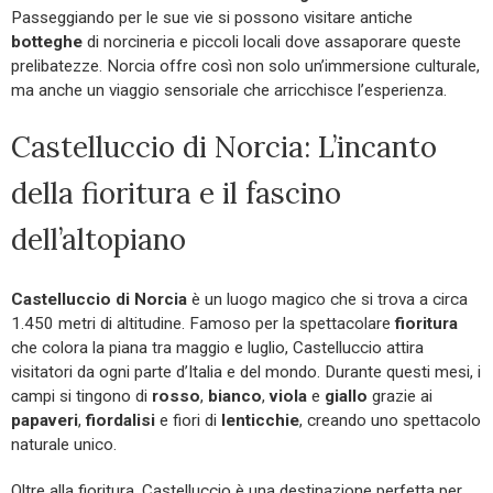
Passeggiando per le sue vie si possono visitare antiche
botteghe
di norcineria e piccoli locali dove assaporare queste
prelibatezze. Norcia offre così non solo un’immersione culturale,
ma anche un viaggio sensoriale che arricchisce l’esperienza.
Castelluccio di Norcia: L’incanto
della fioritura e il fascino
dell’altopiano
Castelluccio di Norcia
è un luogo magico che si trova a circa
1.450 metri di altitudine. Famoso per la spettacolare
fioritura
che colora la piana tra maggio e luglio, Castelluccio attira
visitatori da ogni parte d’Italia e del mondo. Durante questi mesi, i
campi si tingono di
rosso
,
bianco
,
viola
e
giallo
grazie ai
papaveri
,
fiordalisi
e fiori di
lenticchie
, creando uno spettacolo
naturale unico.
Oltre alla fioritura, Castelluccio è una destinazione perfetta per