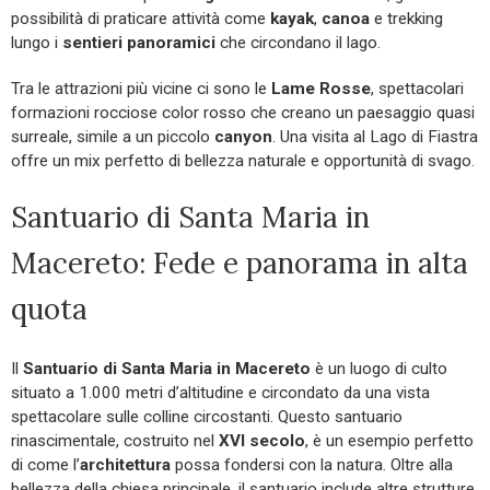
possibilità di praticare attività come
kayak
,
canoa
e trekking
lungo i
sentieri panoramici
che circondano il lago.
Tra le attrazioni più vicine ci sono le
Lame Rosse
, spettacolari
formazioni rocciose color rosso che creano un paesaggio quasi
surreale, simile a un piccolo
canyon
. Una visita al Lago di Fiastra
offre un mix perfetto di bellezza naturale e opportunità di svago.
Santuario di Santa Maria in
Macereto: Fede e panorama in alta
quota
Il
Santuario di Santa Maria in Macereto
è un luogo di culto
situato a 1.000 metri d’altitudine e circondato da una vista
spettacolare sulle colline circostanti. Questo santuario
rinascimentale, costruito nel
XVI secolo
, è un esempio perfetto
di come l’
architettura
possa fondersi con la natura. Oltre alla
bellezza della chiesa principale, il santuario include altre strutture