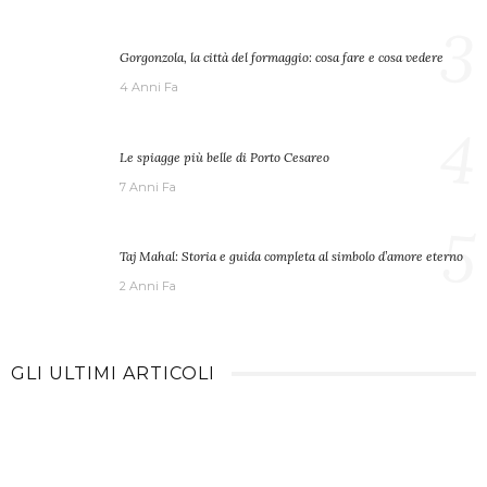
3
Gorgonzola, la città del formaggio: cosa fare e cosa vedere
4 Anni Fa
4
Le spiagge più belle di Porto Cesareo
7 Anni Fa
5
Taj Mahal: Storia e guida completa al simbolo d’amore eterno
2 Anni Fa
GLI ULTIMI ARTICOLI