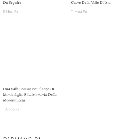
Da Seguire
Cuore Della Valle D’Itria
9 Mesi Fa
11 Mesi Fa
Una Valle Sommersa: Il Lago Di
Montedoglio E La Memoria Della
Madonnuccia
1 Anno Fa