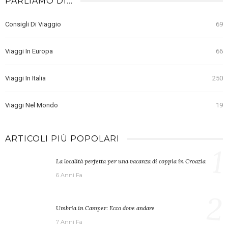
PARLIAMO DI…
Consigli Di Viaggio
69
Viaggi In Europa
66
Viaggi In Italia
250
Viaggi Nel Mondo
19
ARTICOLI PIÙ POPOLARI
1
La località perfetta per una vacanza di coppia in Croazia
6 Anni Fa
2
Umbria in Camper: Ecco dove andare
7 Anni Fa