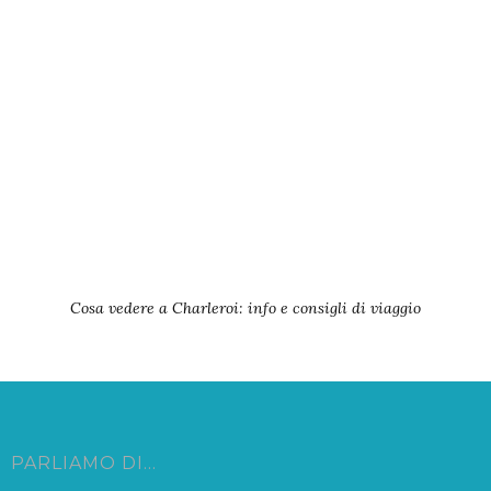
Cosa vedere a Charleroi: info e consigli di viaggio
PARLIAMO DI…