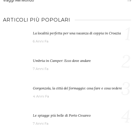
Viaggi Nel Mondo
19
ARTICOLI PIÙ POPOLARI
1
La località perfetta per una vacanza di coppia in Croazia
6 Anni Fa
2
Umbria in Camper: Ecco dove andare
7 Anni Fa
3
Gorgonzola, la città del formaggio: cosa fare e cosa vedere
4 Anni Fa
4
Le spiagge più belle di Porto Cesareo
7 Anni Fa