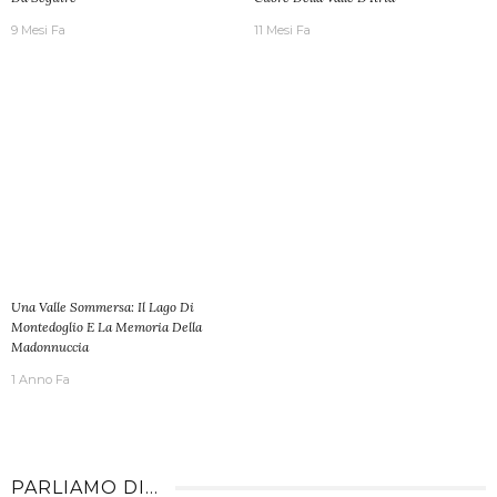
9 Mesi Fa
11 Mesi Fa
Una Valle Sommersa: Il Lago Di
Montedoglio E La Memoria Della
Madonnuccia
1 Anno Fa
PARLIAMO DI…