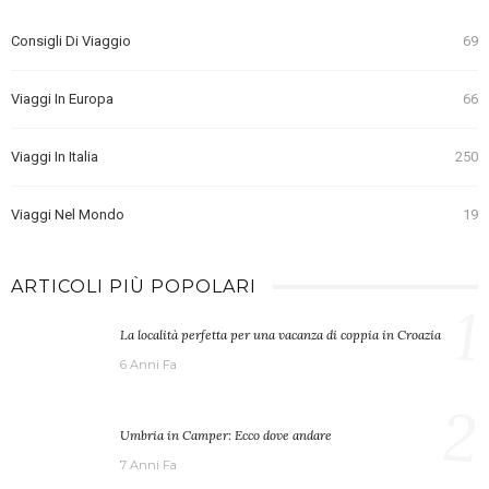
Consigli Di Viaggio
69
Viaggi In Europa
66
Viaggi In Italia
250
Viaggi Nel Mondo
19
ARTICOLI PIÙ POPOLARI
1
La località perfetta per una vacanza di coppia in Croazia
6 Anni Fa
2
Umbria in Camper: Ecco dove andare
7 Anni Fa