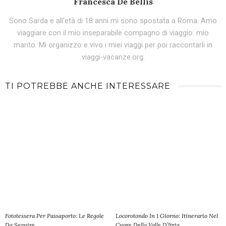
Francesca De Bellis
Sono Sarda e all'età di 18 anni mi sono spostata a Roma. Amo
viaggiare con il mio inseparabile compagno di viaggio: mio
marito. Mi organizzo e vivo i miei viaggi per poi raccontarli in
viaggi-vacanze.org.
TI POTREBBE ANCHE INTERESSARE
Fototessera Per Passaporto: Le Regole
Locorotondo In 1 Giorno: Itinerario Nel
Da Seguire
Cuore Della Valle D’Itria