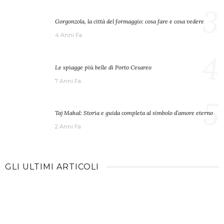
3
Gorgonzola, la città del formaggio: cosa fare e cosa vedere
4 Anni Fa
4
Le spiagge più belle di Porto Cesareo
7 Anni Fa
5
Taj Mahal: Storia e guida completa al simbolo d’amore eterno
2 Anni Fa
GLI ULTIMI ARTICOLI