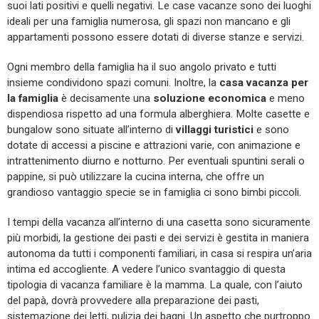
suoi lati positivi e quelli negativi. Le case vacanze sono dei luoghi
ideali per una famiglia numerosa, gli spazi non mancano e gli
appartamenti possono essere dotati di diverse stanze e servizi.
Ogni membro della famiglia ha il suo angolo privato e tutti
insieme condividono spazi comuni. Inoltre, la
casa vacanza per
la famiglia
è decisamente una
soluzione economica
e meno
dispendiosa rispetto ad una formula alberghiera. Molte casette e
bungalow sono situate all’interno di
villaggi turistici
e sono
dotate di accessi a piscine e attrazioni varie, con animazione e
intrattenimento diurno e notturno. Per eventuali spuntini serali o
pappine, si può utilizzare la cucina interna, che offre un
grandioso vantaggio specie se in famiglia ci sono bimbi piccoli.
I tempi della vacanza all’interno di una casetta sono sicuramente
più morbidi, la gestione dei pasti e dei servizi è gestita in maniera
autonoma da tutti i componenti familiari, in casa si respira un’aria
intima ed accogliente. A vedere l’unico svantaggio di questa
tipologia di vacanza familiare è la mamma. La quale, con l’aiuto
del papà, dovrà provvedere alla preparazione dei pasti,
sistemazione dei letti, pulizia dei bagni. Un aspetto che purtroppo